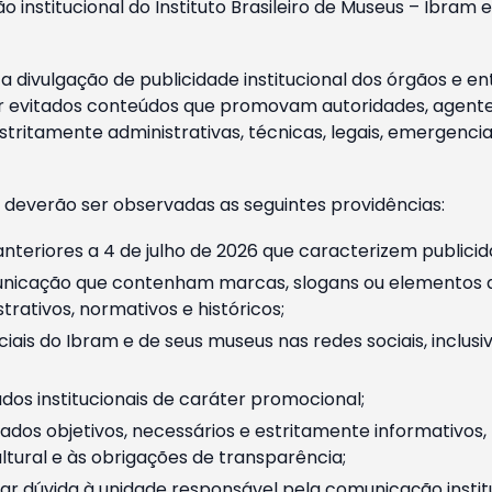
o institucional do Instituto Brasileiro de Museus – Ibra
 divulgação de publicidade institucional dos órgãos e en
 evitados conteúdos que promovam autoridades, agentes 
ritamente administrativas, técnicas, legais, emergencia
 deverão ser observadas as seguintes providências:
nteriores a 4 de julho de 2026 que caracterizem publicid
nicação que contenham marcas, slogans ou elementos da 
rativos, normativos e históricos;
ciais do Ibram e de seus museus nas redes sociais, inclus
os institucionais de caráter promocional;
dos objetivos, necessários e estritamente informativos
tural e às obrigações de transparência;
r dúvida à unidade responsável pela comunicação instituci