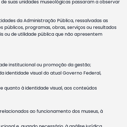
m e de suas unidades museológicas passaram a observar
tidades da Administração Pública, ressalvadas as
públicos, programas, obras, serviços ou resultados
is ou de utilidade pública que não apresentem
ade institucional ou promoção da gestão;
identidade visual do atual Governo Federal,
ive quanto à identidade visual, aos conteúdos
, relacionados ao funcionamento dos museus, à
onal e, quando necessário, à análise jurídica.