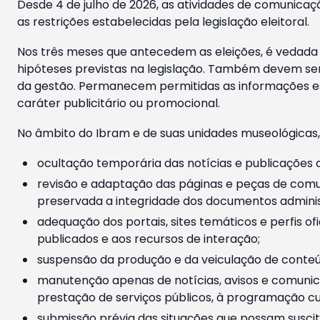
Desde 4 de julho de 2026, as atividades de comunicaçã
as restrições estabelecidas pela legislação eleitoral.
Nos três meses que antecedem as eleições, é vedada a
hipóteses previstas na legislação. Também devem ser
da gestão. Permanecem permitidas as informações est
caráter publicitário ou promocional.
No âmbito do Ibram e de suas unidades museológicas,
ocultação temporária das notícias e publicações a
revisão e adaptação das páginas e peças de comu
preservada a integridade dos documentos administ
adequação dos portais, sites temáticos e perfis ofi
publicados e aos recursos de interação;
suspensão da produção e da veiculação de conteúd
manutenção apenas de notícias, avisos e comunica
prestação de serviços públicos, à programação cul
submissão prévia das situações que possam suscita