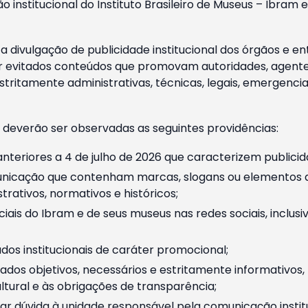
o institucional do Instituto Brasileiro de Museus – Ibra
 divulgação de publicidade institucional dos órgãos e en
 evitados conteúdos que promovam autoridades, agentes 
ritamente administrativas, técnicas, legais, emergencia
 deverão ser observadas as seguintes providências:
nteriores a 4 de julho de 2026 que caracterizem publicid
nicação que contenham marcas, slogans ou elementos da 
rativos, normativos e históricos;
ciais do Ibram e de seus museus nas redes sociais, inclus
os institucionais de caráter promocional;
dos objetivos, necessários e estritamente informativos
tural e às obrigações de transparência;
r dúvida à unidade responsável pela comunicação instituci