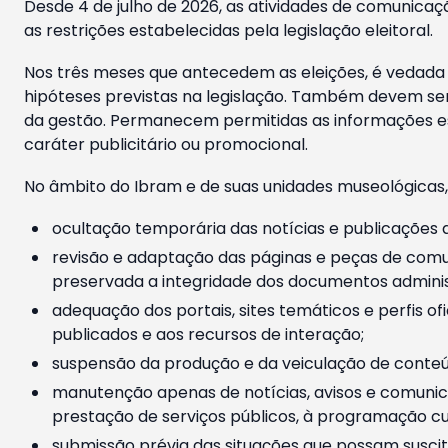
Desde 4 de julho de 2026, as atividades de comunicaçã
as restrições estabelecidas pela legislação eleitoral.
Nos três meses que antecedem as eleições, é vedada a
hipóteses previstas na legislação. Também devem ser
da gestão. Permanecem permitidas as informações est
caráter publicitário ou promocional.
No âmbito do Ibram e de suas unidades museológicas,
ocultação temporária das notícias e publicações a
revisão e adaptação das páginas e peças de comu
preservada a integridade dos documentos administ
adequação dos portais, sites temáticos e perfis ofi
publicados e aos recursos de interação;
suspensão da produção e da veiculação de conteúd
manutenção apenas de notícias, avisos e comunica
prestação de serviços públicos, à programação cul
submissão prévia das situações que possam suscita