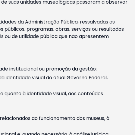
m e de suas unidades museológicas passaram a observar
tidades da Administração Pública, ressalvadas as
públicos, programas, obras, serviços ou resultados
is ou de utilidade pública que não apresentem
ade institucional ou promoção da gestão;
identidade visual do atual Governo Federal,
ive quanto à identidade visual, aos conteúdos
, relacionados ao funcionamento dos museus, à
onal e, quando necessário, à análise jurídica.