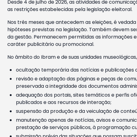
Desde 4 de julho de 2026, as atividades de comunicaçã
as restrições estabelecidas pela legislação eleitoral.
Nos três meses que antecedem as eleições, é vedada a
hipóteses previstas na legislação. Também devem ser
da gestão. Permanecem permitidas as informações est
caráter publicitário ou promocional.
No âmbito do Ibram e de suas unidades museológicas,
ocultação temporária das notícias e publicações a
revisão e adaptação das páginas e peças de comu
preservada a integridade dos documentos administ
adequação dos portais, sites temáticos e perfis ofi
publicados e aos recursos de interação;
suspensão da produção e da veiculação de conteúd
manutenção apenas de notícias, avisos e comunica
prestação de serviços públicos, à programação cul
submissão prévia das situações que possam suscita