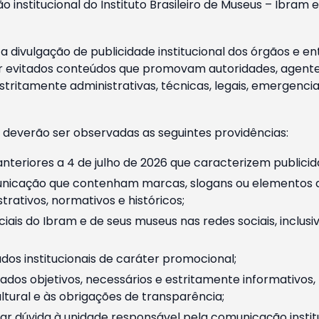
o institucional do Instituto Brasileiro de Museus – Ibra
 divulgação de publicidade institucional dos órgãos e en
 evitados conteúdos que promovam autoridades, agentes 
ritamente administrativas, técnicas, legais, emergencia
 deverão ser observadas as seguintes providências:
nteriores a 4 de julho de 2026 que caracterizem publicid
nicação que contenham marcas, slogans ou elementos da 
rativos, normativos e históricos;
ciais do Ibram e de seus museus nas redes sociais, inclus
os institucionais de caráter promocional;
dos objetivos, necessários e estritamente informativos
tural e às obrigações de transparência;
r dúvida à unidade responsável pela comunicação instituci