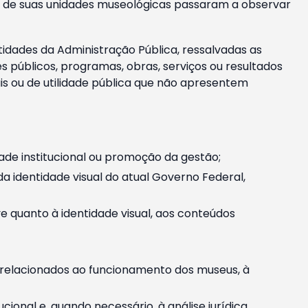
m e de suas unidades museológicas passaram a observar
tidades da Administração Pública, ressalvadas as
públicos, programas, obras, serviços ou resultados
is ou de utilidade pública que não apresentem
ade institucional ou promoção da gestão;
identidade visual do atual Governo Federal,
ive quanto à identidade visual, aos conteúdos
, relacionados ao funcionamento dos museus, à
onal e, quando necessário, à análise jurídica.