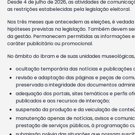
Desde 4 de julho de 2026, as atividades de comunicaçã
as restrições estabelecidas pela legislação eleitoral.
Nos três meses que antecedem as eleições, é vedada a
hipóteses previstas na legislação. Também devem ser
da gestão. Permanecem permitidas as informações est
caráter publicitário ou promocional.
No âmbito do Ibram e de suas unidades museológicas,
ocultação temporária das notícias e publicações a
revisão e adaptação das páginas e peças de comu
preservada a integridade dos documentos administ
adequação dos portais, sites temáticos e perfis ofi
publicados e aos recursos de interação;
suspensão da produção e da veiculação de conteúd
manutenção apenas de notícias, avisos e comunica
prestação de serviços públicos, à programação cul
submissão prévia das situações que possam suscita