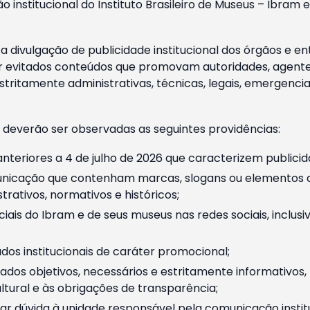
o institucional do Instituto Brasileiro de Museus – Ibra
 divulgação de publicidade institucional dos órgãos e en
 evitados conteúdos que promovam autoridades, agentes 
ritamente administrativas, técnicas, legais, emergencia
 deverão ser observadas as seguintes providências:
nteriores a 4 de julho de 2026 que caracterizem publicid
nicação que contenham marcas, slogans ou elementos da 
rativos, normativos e históricos;
ciais do Ibram e de seus museus nas redes sociais, inclus
os institucionais de caráter promocional;
dos objetivos, necessários e estritamente informativos
tural e às obrigações de transparência;
r dúvida à unidade responsável pela comunicação instituci