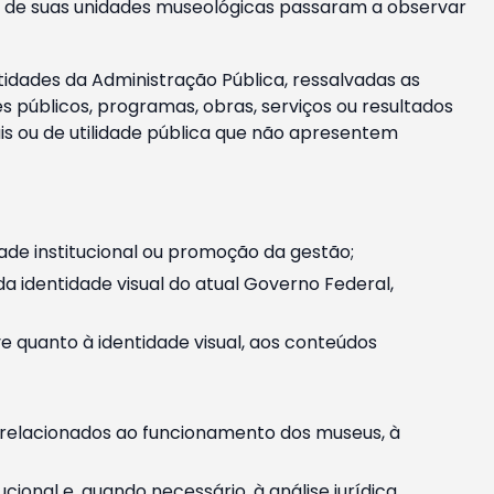
m e de suas unidades museológicas passaram a observar
tidades da Administração Pública, ressalvadas as
públicos, programas, obras, serviços ou resultados
is ou de utilidade pública que não apresentem
ade institucional ou promoção da gestão;
identidade visual do atual Governo Federal,
ive quanto à identidade visual, aos conteúdos
, relacionados ao funcionamento dos museus, à
onal e, quando necessário, à análise jurídica.