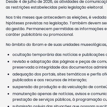
Desde 4 de julho de 2026, as atividades de comunicaçã
as restrições estabelecidas pela legislação eleitoral.
Nos três meses que antecedem as eleições, é vedada a
hipóteses previstas na legislação. Também devem ser
da gestão. Permanecem permitidas as informações est
caráter publicitário ou promocional.
No âmbito do Ibram e de suas unidades museológicas,
ocultação temporária das notícias e publicações a
revisão e adaptação das páginas e peças de comu
preservada a integridade dos documentos administ
adequação dos portais, sites temáticos e perfis ofi
publicados e aos recursos de interação;
suspensão da produção e da veiculação de conteúd
manutenção apenas de notícias, avisos e comunica
prestação de serviços públicos, à programação cul
submissão prévia das situações que possam suscita