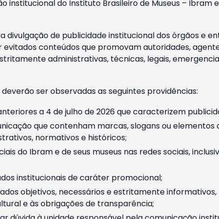
o institucional do Instituto Brasileiro de Museus – Ibra
 divulgação de publicidade institucional dos órgãos e en
 evitados conteúdos que promovam autoridades, agentes 
ritamente administrativas, técnicas, legais, emergencia
 deverão ser observadas as seguintes providências:
nteriores a 4 de julho de 2026 que caracterizem publicid
nicação que contenham marcas, slogans ou elementos da 
rativos, normativos e históricos;
ciais do Ibram e de seus museus nas redes sociais, inclus
os institucionais de caráter promocional;
dos objetivos, necessários e estritamente informativos
tural e às obrigações de transparência;
r dúvida à unidade responsável pela comunicação instituci