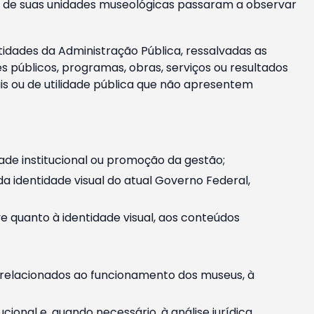
m e de suas unidades museológicas passaram a observar
tidades da Administração Pública, ressalvadas as
públicos, programas, obras, serviços ou resultados
is ou de utilidade pública que não apresentem
ade institucional ou promoção da gestão;
identidade visual do atual Governo Federal,
ive quanto à identidade visual, aos conteúdos
, relacionados ao funcionamento dos museus, à
onal e, quando necessário, à análise jurídica.