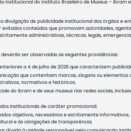
o institucional do Instituto Brasileiro de Museus – Ibra
 divulgação de publicidade institucional dos órgãos e en
 evitados conteúdos que promovam autoridades, agentes 
ritamente administrativas, técnicas, legais, emergencia
 deverão ser observadas as seguintes providências:
nteriores a 4 de julho de 2026 que caracterizem publicid
nicação que contenham marcas, slogans ou elementos da 
rativos, normativos e históricos;
ciais do Ibram e de seus museus nas redes sociais, inclus
os institucionais de caráter promocional;
dos objetivos, necessários e estritamente informativos
tural e às obrigações de transparência;
r dúvida à unidade responsável pela comunicação instituci