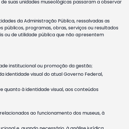
m e de suas unidades museológicas passaram a observar
tidades da Administração Pública, ressalvadas as
públicos, programas, obras, serviços ou resultados
is ou de utilidade pública que não apresentem
ade institucional ou promoção da gestão;
identidade visual do atual Governo Federal,
ive quanto à identidade visual, aos conteúdos
, relacionados ao funcionamento dos museus, à
onal e, quando necessário, à análise jurídica.