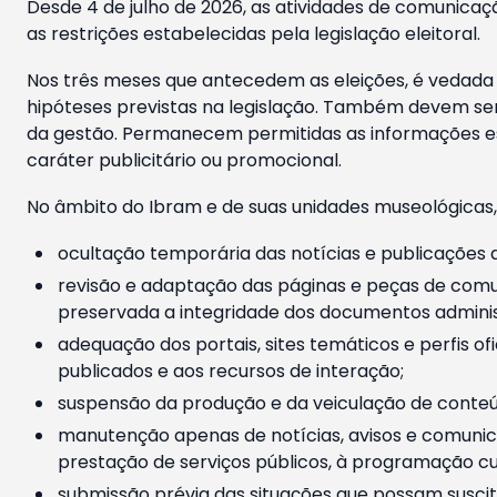
Desde 4 de julho de 2026, as atividades de comunicaçã
as restrições estabelecidas pela legislação eleitoral.
Nos três meses que antecedem as eleições, é vedada a
hipóteses previstas na legislação. Também devem ser
da gestão. Permanecem permitidas as informações est
caráter publicitário ou promocional.
No âmbito do Ibram e de suas unidades museológicas,
ocultação temporária das notícias e publicações a
revisão e adaptação das páginas e peças de comu
preservada a integridade dos documentos administ
adequação dos portais, sites temáticos e perfis ofi
publicados e aos recursos de interação;
suspensão da produção e da veiculação de conteúd
manutenção apenas de notícias, avisos e comunica
prestação de serviços públicos, à programação cul
submissão prévia das situações que possam suscita