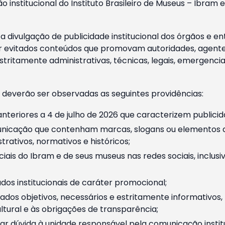
o institucional do Instituto Brasileiro de Museus – Ibra
 divulgação de publicidade institucional dos órgãos e en
 evitados conteúdos que promovam autoridades, agentes 
ritamente administrativas, técnicas, legais, emergencia
 deverão ser observadas as seguintes providências:
nteriores a 4 de julho de 2026 que caracterizem publicid
nicação que contenham marcas, slogans ou elementos da 
rativos, normativos e históricos;
ciais do Ibram e de seus museus nas redes sociais, inclus
os institucionais de caráter promocional;
dos objetivos, necessários e estritamente informativos
tural e às obrigações de transparência;
r dúvida à unidade responsável pela comunicação instituci