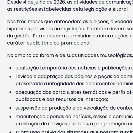
Desde 4 de julho de 2026, as atividades de comunicaçã
as restrições estabelecidas pela legislação eleitoral.
Nos três meses que antecedem as eleições, é vedada a
hipóteses previstas na legislação. Também devem ser
da gestão. Permanecem permitidas as informações est
caráter publicitário ou promocional.
No âmbito do Ibram e de suas unidades museológicas,
ocultação temporária das notícias e publicações a
revisão e adaptação das páginas e peças de comu
preservada a integridade dos documentos administ
adequação dos portais, sites temáticos e perfis ofi
publicados e aos recursos de interação;
suspensão da produção e da veiculação de conteúd
manutenção apenas de notícias, avisos e comunica
prestação de serviços públicos, à programação cul
submissão prévia das situações que possam suscita