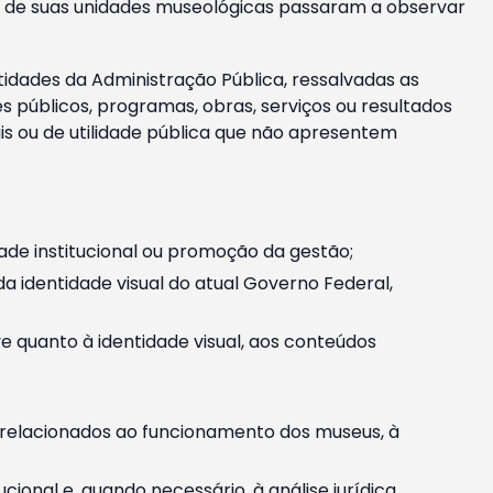
m e de suas unidades museológicas passaram a observar
tidades da Administração Pública, ressalvadas as
públicos, programas, obras, serviços ou resultados
is ou de utilidade pública que não apresentem
ade institucional ou promoção da gestão;
identidade visual do atual Governo Federal,
ive quanto à identidade visual, aos conteúdos
, relacionados ao funcionamento dos museus, à
onal e, quando necessário, à análise jurídica.