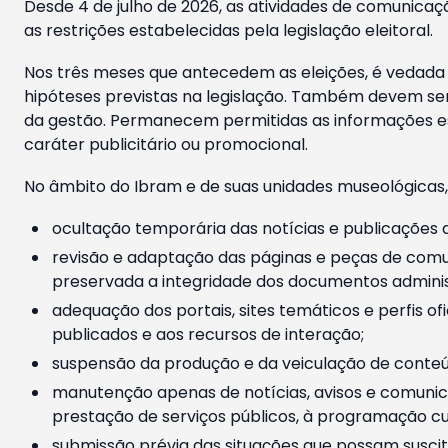
Desde 4 de julho de 2026, as atividades de comunicaçã
as restrições estabelecidas pela legislação eleitoral.
Nos três meses que antecedem as eleições, é vedada a
hipóteses previstas na legislação. Também devem ser
da gestão. Permanecem permitidas as informações est
caráter publicitário ou promocional.
No âmbito do Ibram e de suas unidades museológicas,
ocultação temporária das notícias e publicações a
revisão e adaptação das páginas e peças de comu
preservada a integridade dos documentos administ
adequação dos portais, sites temáticos e perfis ofi
publicados e aos recursos de interação;
suspensão da produção e da veiculação de conteúd
manutenção apenas de notícias, avisos e comunica
prestação de serviços públicos, à programação cul
submissão prévia das situações que possam suscita