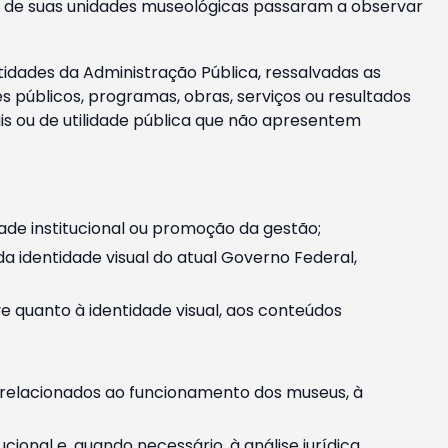
m e de suas unidades museológicas passaram a observar
tidades da Administração Pública, ressalvadas as
públicos, programas, obras, serviços ou resultados
is ou de utilidade pública que não apresentem
ade institucional ou promoção da gestão;
identidade visual do atual Governo Federal,
ive quanto à identidade visual, aos conteúdos
, relacionados ao funcionamento dos museus, à
onal e, quando necessário, à análise jurídica.