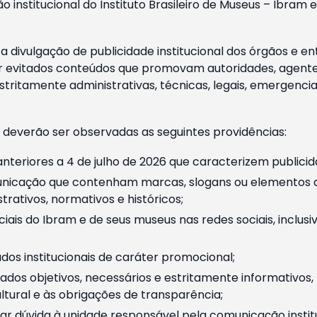
o institucional do Instituto Brasileiro de Museus – Ibra
 divulgação de publicidade institucional dos órgãos e en
 evitados conteúdos que promovam autoridades, agentes 
ritamente administrativas, técnicas, legais, emergencia
 deverão ser observadas as seguintes providências:
nteriores a 4 de julho de 2026 que caracterizem publicid
nicação que contenham marcas, slogans ou elementos da 
rativos, normativos e históricos;
ciais do Ibram e de seus museus nas redes sociais, inclus
os institucionais de caráter promocional;
dos objetivos, necessários e estritamente informativos
tural e às obrigações de transparência;
r dúvida à unidade responsável pela comunicação instituci