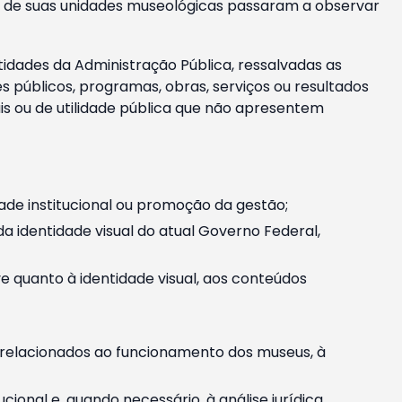
m e de suas unidades museológicas passaram a observar
tidades da Administração Pública, ressalvadas as
públicos, programas, obras, serviços ou resultados
is ou de utilidade pública que não apresentem
ade institucional ou promoção da gestão;
identidade visual do atual Governo Federal,
ive quanto à identidade visual, aos conteúdos
, relacionados ao funcionamento dos museus, à
onal e, quando necessário, à análise jurídica.