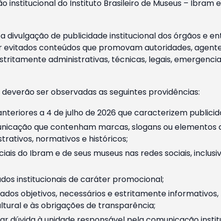
o institucional do Instituto Brasileiro de Museus – Ibra
 divulgação de publicidade institucional dos órgãos e en
 evitados conteúdos que promovam autoridades, agentes 
ritamente administrativas, técnicas, legais, emergencia
 deverão ser observadas as seguintes providências:
nteriores a 4 de julho de 2026 que caracterizem publicid
nicação que contenham marcas, slogans ou elementos da 
rativos, normativos e históricos;
ciais do Ibram e de seus museus nas redes sociais, inclus
os institucionais de caráter promocional;
dos objetivos, necessários e estritamente informativos
tural e às obrigações de transparência;
r dúvida à unidade responsável pela comunicação instituci