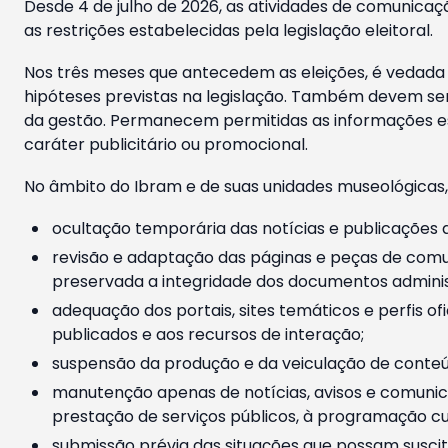
Desde 4 de julho de 2026, as atividades de comunicaçã
as restrições estabelecidas pela legislação eleitoral.
Nos três meses que antecedem as eleições, é vedada a
hipóteses previstas na legislação. Também devem ser
da gestão. Permanecem permitidas as informações est
caráter publicitário ou promocional.
No âmbito do Ibram e de suas unidades museológicas,
ocultação temporária das notícias e publicações a
revisão e adaptação das páginas e peças de comu
preservada a integridade dos documentos administ
adequação dos portais, sites temáticos e perfis ofi
publicados e aos recursos de interação;
suspensão da produção e da veiculação de conteúd
manutenção apenas de notícias, avisos e comunica
prestação de serviços públicos, à programação cul
submissão prévia das situações que possam suscita