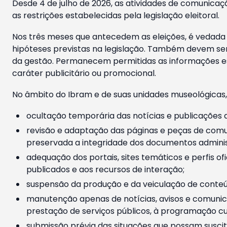
Desde 4 de julho de 2026, as atividades de comunicaçã
as restrições estabelecidas pela legislação eleitoral.
Nos três meses que antecedem as eleições, é vedada a
hipóteses previstas na legislação. Também devem ser
da gestão. Permanecem permitidas as informações est
caráter publicitário ou promocional.
No âmbito do Ibram e de suas unidades museológicas,
ocultação temporária das notícias e publicações a
revisão e adaptação das páginas e peças de comu
preservada a integridade dos documentos administ
adequação dos portais, sites temáticos e perfis ofi
publicados e aos recursos de interação;
suspensão da produção e da veiculação de conteúd
manutenção apenas de notícias, avisos e comunica
prestação de serviços públicos, à programação cul
submissão prévia das situações que possam suscita