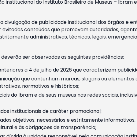
o institucional do Instituto Brasileiro de Museus – Ibra
 divulgação de publicidade institucional dos órgãos e en
 evitados conteúdos que promovam autoridades, agentes 
ritamente administrativas, técnicas, legais, emergencia
 deverão ser observadas as seguintes providências:
nteriores a 4 de julho de 2026 que caracterizem publicid
nicação que contenham marcas, slogans ou elementos da 
rativos, normativos e históricos;
ciais do Ibram e de seus museus nas redes sociais, inclus
os institucionais de caráter promocional;
dos objetivos, necessários e estritamente informativos
tural e às obrigações de transparência;
r dúvida à unidade responsável pela comunicação instituci