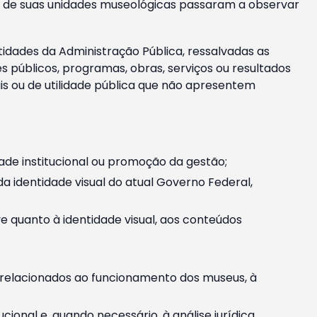
m e de suas unidades museológicas passaram a observar
tidades da Administração Pública, ressalvadas as
públicos, programas, obras, serviços ou resultados
is ou de utilidade pública que não apresentem
ade institucional ou promoção da gestão;
identidade visual do atual Governo Federal,
ive quanto à identidade visual, aos conteúdos
, relacionados ao funcionamento dos museus, à
onal e, quando necessário, à análise jurídica.