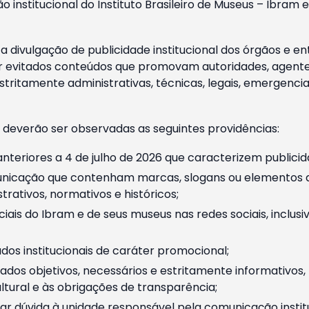
o institucional do Instituto Brasileiro de Museus – Ibra
 divulgação de publicidade institucional dos órgãos e en
 evitados conteúdos que promovam autoridades, agentes 
ritamente administrativas, técnicas, legais, emergencia
 deverão ser observadas as seguintes providências:
nteriores a 4 de julho de 2026 que caracterizem publicid
nicação que contenham marcas, slogans ou elementos da 
rativos, normativos e históricos;
ciais do Ibram e de seus museus nas redes sociais, inclus
os institucionais de caráter promocional;
dos objetivos, necessários e estritamente informativos
tural e às obrigações de transparência;
r dúvida à unidade responsável pela comunicação instituci