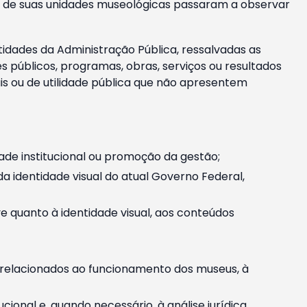
m e de suas unidades museológicas passaram a observar
tidades da Administração Pública, ressalvadas as
públicos, programas, obras, serviços ou resultados
is ou de utilidade pública que não apresentem
ade institucional ou promoção da gestão;
identidade visual do atual Governo Federal,
ive quanto à identidade visual, aos conteúdos
, relacionados ao funcionamento dos museus, à
onal e, quando necessário, à análise jurídica.