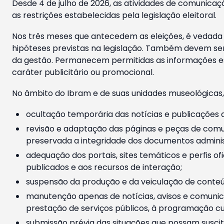
Desde 4 de julho de 2026, as atividades de comunicaçã
as restrições estabelecidas pela legislação eleitoral.
Nos três meses que antecedem as eleições, é vedada a
hipóteses previstas na legislação. Também devem ser
da gestão. Permanecem permitidas as informações est
caráter publicitário ou promocional.
No âmbito do Ibram e de suas unidades museológicas,
ocultação temporária das notícias e publicações a
revisão e adaptação das páginas e peças de comu
preservada a integridade dos documentos administ
adequação dos portais, sites temáticos e perfis ofi
publicados e aos recursos de interação;
suspensão da produção e da veiculação de conteúd
manutenção apenas de notícias, avisos e comunica
prestação de serviços públicos, à programação cul
submissão prévia das situações que possam suscita