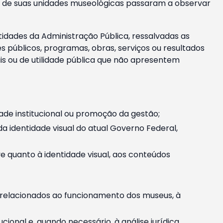
m e de suas unidades museológicas passaram a observar
tidades da Administração Pública, ressalvadas as
públicos, programas, obras, serviços ou resultados
is ou de utilidade pública que não apresentem
ade institucional ou promoção da gestão;
identidade visual do atual Governo Federal,
ive quanto à identidade visual, aos conteúdos
, relacionados ao funcionamento dos museus, à
onal e, quando necessário, à análise jurídica.