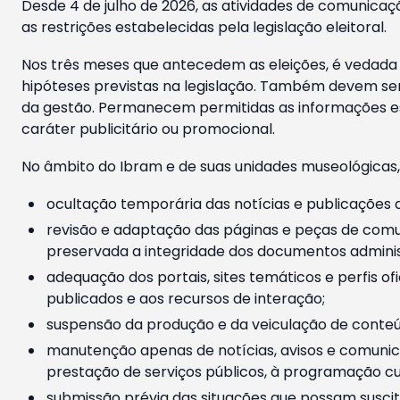
Desde 4 de julho de 2026, as atividades de comunicaçã
as restrições estabelecidas pela legislação eleitoral.
Nos três meses que antecedem as eleições, é vedada a
hipóteses previstas na legislação. Também devem ser
da gestão. Permanecem permitidas as informações est
caráter publicitário ou promocional.
No âmbito do Ibram e de suas unidades museológicas,
ocultação temporária das notícias e publicações a
revisão e adaptação das páginas e peças de comu
preservada a integridade dos documentos administ
adequação dos portais, sites temáticos e perfis ofi
publicados e aos recursos de interação;
suspensão da produção e da veiculação de conteúd
manutenção apenas de notícias, avisos e comunica
prestação de serviços públicos, à programação cul
submissão prévia das situações que possam suscita