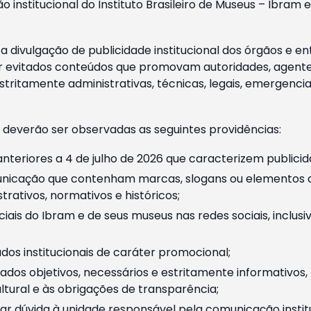
o institucional do Instituto Brasileiro de Museus – Ibra
 divulgação de publicidade institucional dos órgãos e en
 evitados conteúdos que promovam autoridades, agentes 
ritamente administrativas, técnicas, legais, emergencia
 deverão ser observadas as seguintes providências:
nteriores a 4 de julho de 2026 que caracterizem publicid
nicação que contenham marcas, slogans ou elementos da 
rativos, normativos e históricos;
ciais do Ibram e de seus museus nas redes sociais, inclus
os institucionais de caráter promocional;
dos objetivos, necessários e estritamente informativos
tural e às obrigações de transparência;
r dúvida à unidade responsável pela comunicação instituci