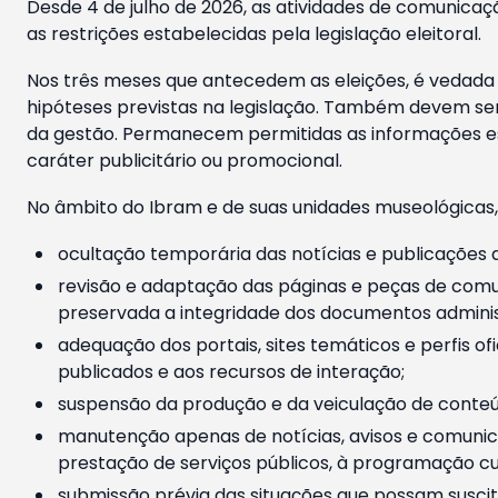
Desde 4 de julho de 2026, as atividades de comunicaçã
as restrições estabelecidas pela legislação eleitoral.
Nos três meses que antecedem as eleições, é vedada a
hipóteses previstas na legislação. Também devem ser
da gestão. Permanecem permitidas as informações est
caráter publicitário ou promocional.
No âmbito do Ibram e de suas unidades museológicas,
ocultação temporária das notícias e publicações a
revisão e adaptação das páginas e peças de comu
preservada a integridade dos documentos administ
adequação dos portais, sites temáticos e perfis ofi
publicados e aos recursos de interação;
suspensão da produção e da veiculação de conteúd
manutenção apenas de notícias, avisos e comunica
prestação de serviços públicos, à programação cul
submissão prévia das situações que possam suscita