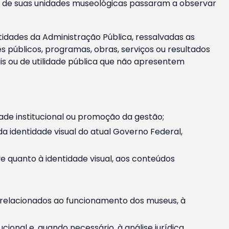
m e de suas unidades museológicas passaram a observar
tidades da Administração Pública, ressalvadas as
públicos, programas, obras, serviços ou resultados
is ou de utilidade pública que não apresentem
ade institucional ou promoção da gestão;
identidade visual do atual Governo Federal,
ive quanto à identidade visual, aos conteúdos
, relacionados ao funcionamento dos museus, à
onal e, quando necessário, à análise jurídica.