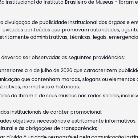
o institucional do Instituto Brasileiro de Museus – Ibra
 divulgação de publicidade institucional dos órgãos e en
 evitados conteúdos que promovam autoridades, agentes 
ritamente administrativas, técnicas, legais, emergencia
 deverão ser observadas as seguintes providências:
nteriores a 4 de julho de 2026 que caracterizem publicid
nicação que contenham marcas, slogans ou elementos da 
rativos, normativos e históricos;
ciais do Ibram e de seus museus nas redes sociais, inclus
os institucionais de caráter promocional;
dos objetivos, necessários e estritamente informativos
tural e às obrigações de transparência;
r dúvida à unidade responsável pela comunicação instituci