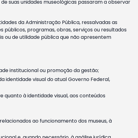
m e de suas unidades museológicas passaram a observar
tidades da Administração Pública, ressalvadas as
públicos, programas, obras, serviços ou resultados
is ou de utilidade pública que não apresentem
ade institucional ou promoção da gestão;
identidade visual do atual Governo Federal,
ive quanto à identidade visual, aos conteúdos
, relacionados ao funcionamento dos museus, à
onal e, quando necessário, à análise jurídica.