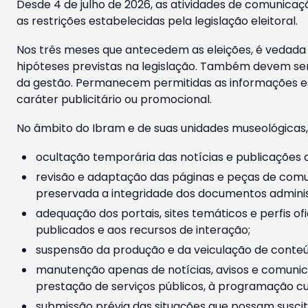
Desde 4 de julho de 2026, as atividades de comunicaçã
as restrições estabelecidas pela legislação eleitoral.
Nos três meses que antecedem as eleições, é vedada a
hipóteses previstas na legislação. Também devem ser
da gestão. Permanecem permitidas as informações est
caráter publicitário ou promocional.
No âmbito do Ibram e de suas unidades museológicas,
ocultação temporária das notícias e publicações a
revisão e adaptação das páginas e peças de comu
preservada a integridade dos documentos administ
adequação dos portais, sites temáticos e perfis ofi
publicados e aos recursos de interação;
suspensão da produção e da veiculação de conteúd
manutenção apenas de notícias, avisos e comunica
prestação de serviços públicos, à programação cul
submissão prévia das situações que possam suscita