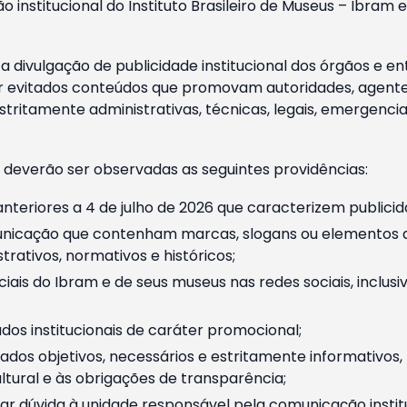
o institucional do Instituto Brasileiro de Museus – Ibra
 divulgação de publicidade institucional dos órgãos e en
 evitados conteúdos que promovam autoridades, agentes 
ritamente administrativas, técnicas, legais, emergencia
 deverão ser observadas as seguintes providências:
nteriores a 4 de julho de 2026 que caracterizem publicid
nicação que contenham marcas, slogans ou elementos da 
rativos, normativos e históricos;
ciais do Ibram e de seus museus nas redes sociais, inclus
os institucionais de caráter promocional;
dos objetivos, necessários e estritamente informativos
tural e às obrigações de transparência;
r dúvida à unidade responsável pela comunicação instituci