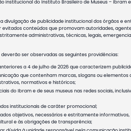
o institucional do Instituto Brasileiro de Museus – Ibra
 divulgação de publicidade institucional dos órgãos e en
 evitados conteúdos que promovam autoridades, agentes 
ritamente administrativas, técnicas, legais, emergencia
 deverão ser observadas as seguintes providências:
nteriores a 4 de julho de 2026 que caracterizem publicid
nicação que contenham marcas, slogans ou elementos da 
rativos, normativos e históricos;
ciais do Ibram e de seus museus nas redes sociais, inclus
os institucionais de caráter promocional;
dos objetivos, necessários e estritamente informativos
tural e às obrigações de transparência;
r dúvida à unidade responsável pela comunicação instituci