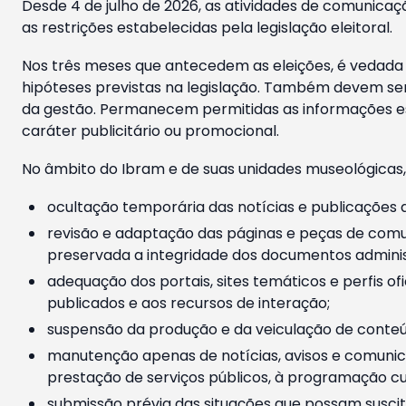
Desde 4 de julho de 2026, as atividades de comunicaçã
as restrições estabelecidas pela legislação eleitoral.
Nos três meses que antecedem as eleições, é vedada a
hipóteses previstas na legislação. Também devem ser
da gestão. Permanecem permitidas as informações est
caráter publicitário ou promocional.
No âmbito do Ibram e de suas unidades museológicas,
ocultação temporária das notícias e publicações a
revisão e adaptação das páginas e peças de comu
preservada a integridade dos documentos administ
adequação dos portais, sites temáticos e perfis ofi
publicados e aos recursos de interação;
suspensão da produção e da veiculação de conteúd
manutenção apenas de notícias, avisos e comunica
prestação de serviços públicos, à programação cul
submissão prévia das situações que possam suscita