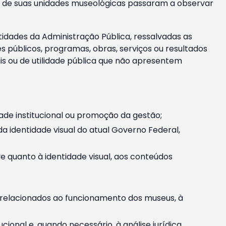
m e de suas unidades museológicas passaram a observar
tidades da Administração Pública, ressalvadas as
públicos, programas, obras, serviços ou resultados
is ou de utilidade pública que não apresentem
ade institucional ou promoção da gestão;
identidade visual do atual Governo Federal,
ive quanto à identidade visual, aos conteúdos
, relacionados ao funcionamento dos museus, à
onal e, quando necessário, à análise jurídica.