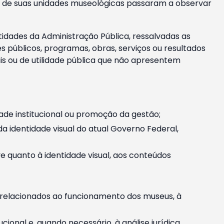
m e de suas unidades museológicas passaram a observar
tidades da Administração Pública, ressalvadas as
públicos, programas, obras, serviços ou resultados
is ou de utilidade pública que não apresentem
ade institucional ou promoção da gestão;
identidade visual do atual Governo Federal,
ive quanto à identidade visual, aos conteúdos
, relacionados ao funcionamento dos museus, à
onal e, quando necessário, à análise jurídica.