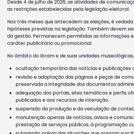
Desde 4 de julho de 2026, as atividades de comunicaçã
as restrições estabelecidas pela legislação eleitoral.
Nos três meses que antecedem as eleições, é vedada a
hipóteses previstas na legislação. Também devem ser
da gestão. Permanecem permitidas as informações est
caráter publicitário ou promocional.
No âmbito do Ibram e de suas unidades museológicas,
ocultação temporária das notícias e publicações a
revisão e adaptação das páginas e peças de comu
preservada a integridade dos documentos administ
adequação dos portais, sites temáticos e perfis ofi
publicados e aos recursos de interação;
suspensão da produção e da veiculação de conteúd
manutenção apenas de notícias, avisos e comunica
prestação de serviços públicos, à programação cul
submissão prévia das situações que possam suscita