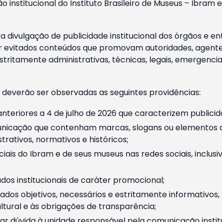
o institucional do Instituto Brasileiro de Museus – Ibra
 divulgação de publicidade institucional dos órgãos e en
 evitados conteúdos que promovam autoridades, agentes 
ritamente administrativas, técnicas, legais, emergencia
 deverão ser observadas as seguintes providências:
nteriores a 4 de julho de 2026 que caracterizem publicid
nicação que contenham marcas, slogans ou elementos da 
rativos, normativos e históricos;
ciais do Ibram e de seus museus nas redes sociais, inclus
os institucionais de caráter promocional;
dos objetivos, necessários e estritamente informativos
tural e às obrigações de transparência;
r dúvida à unidade responsável pela comunicação instituci