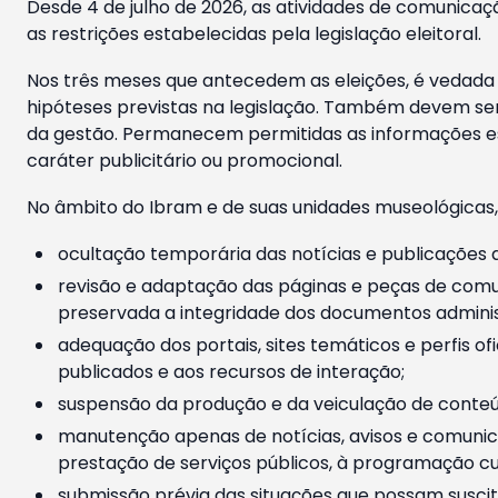
Desde 4 de julho de 2026, as atividades de comunicaçã
as restrições estabelecidas pela legislação eleitoral.
Nos três meses que antecedem as eleições, é vedada a
hipóteses previstas na legislação. Também devem ser
da gestão. Permanecem permitidas as informações est
caráter publicitário ou promocional.
No âmbito do Ibram e de suas unidades museológicas,
ocultação temporária das notícias e publicações a
revisão e adaptação das páginas e peças de comu
preservada a integridade dos documentos administ
adequação dos portais, sites temáticos e perfis ofi
publicados e aos recursos de interação;
suspensão da produção e da veiculação de conteúd
manutenção apenas de notícias, avisos e comunica
prestação de serviços públicos, à programação cul
submissão prévia das situações que possam suscita