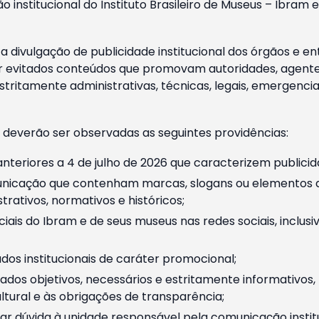
o institucional do Instituto Brasileiro de Museus – Ibra
 divulgação de publicidade institucional dos órgãos e en
 evitados conteúdos que promovam autoridades, agentes 
ritamente administrativas, técnicas, legais, emergencia
 deverão ser observadas as seguintes providências:
nteriores a 4 de julho de 2026 que caracterizem publicid
nicação que contenham marcas, slogans ou elementos da 
rativos, normativos e históricos;
ciais do Ibram e de seus museus nas redes sociais, inclus
os institucionais de caráter promocional;
dos objetivos, necessários e estritamente informativos
tural e às obrigações de transparência;
r dúvida à unidade responsável pela comunicação instituci