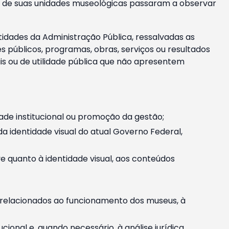
m e de suas unidades museológicas passaram a observar
tidades da Administração Pública, ressalvadas as
públicos, programas, obras, serviços ou resultados
is ou de utilidade pública que não apresentem
ade institucional ou promoção da gestão;
identidade visual do atual Governo Federal,
ive quanto à identidade visual, aos conteúdos
, relacionados ao funcionamento dos museus, à
onal e, quando necessário, à análise jurídica.