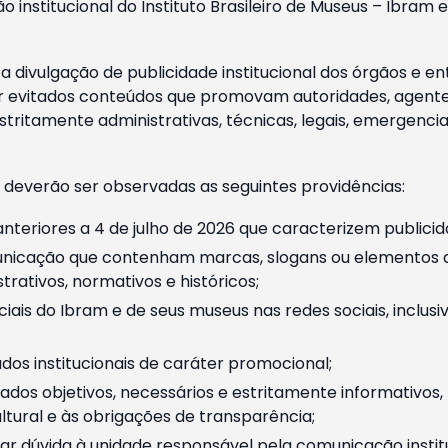
o institucional do Instituto Brasileiro de Museus – Ibra
 divulgação de publicidade institucional dos órgãos e en
 evitados conteúdos que promovam autoridades, agentes 
ritamente administrativas, técnicas, legais, emergencia
 deverão ser observadas as seguintes providências:
nteriores a 4 de julho de 2026 que caracterizem publicid
nicação que contenham marcas, slogans ou elementos da 
rativos, normativos e históricos;
ciais do Ibram e de seus museus nas redes sociais, inclus
os institucionais de caráter promocional;
dos objetivos, necessários e estritamente informativos
tural e às obrigações de transparência;
r dúvida à unidade responsável pela comunicação instituci