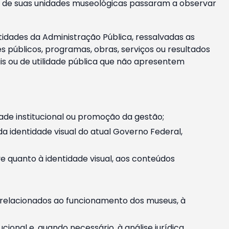
m e de suas unidades museológicas passaram a observar
tidades da Administração Pública, ressalvadas as
públicos, programas, obras, serviços ou resultados
is ou de utilidade pública que não apresentem
ade institucional ou promoção da gestão;
identidade visual do atual Governo Federal,
ive quanto à identidade visual, aos conteúdos
, relacionados ao funcionamento dos museus, à
onal e, quando necessário, à análise jurídica.