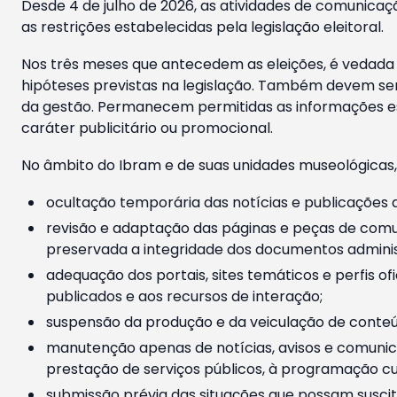
Desde 4 de julho de 2026, as atividades de comunicaçã
as restrições estabelecidas pela legislação eleitoral.
Nos três meses que antecedem as eleições, é vedada a
hipóteses previstas na legislação. Também devem ser
da gestão. Permanecem permitidas as informações est
caráter publicitário ou promocional.
No âmbito do Ibram e de suas unidades museológicas,
ocultação temporária das notícias e publicações a
revisão e adaptação das páginas e peças de comu
preservada a integridade dos documentos administ
adequação dos portais, sites temáticos e perfis ofi
publicados e aos recursos de interação;
suspensão da produção e da veiculação de conteúd
manutenção apenas de notícias, avisos e comunica
prestação de serviços públicos, à programação cul
submissão prévia das situações que possam suscita