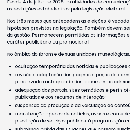
Desde 4 de julho de 2026, as atividades de comunicaçã
as restrições estabelecidas pela legislação eleitoral.
Nos três meses que antecedem as eleições, é vedada a
hipóteses previstas na legislação. Também devem ser
da gestão. Permanecem permitidas as informações est
caráter publicitário ou promocional.
No âmbito do Ibram e de suas unidades museológicas,
ocultação temporária das notícias e publicações a
revisão e adaptação das páginas e peças de comu
preservada a integridade dos documentos administ
adequação dos portais, sites temáticos e perfis ofi
publicados e aos recursos de interação;
suspensão da produção e da veiculação de conteúd
manutenção apenas de notícias, avisos e comunica
prestação de serviços públicos, à programação cul
submissão prévia das situações que possam suscita