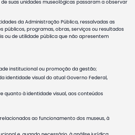
m e de suas unidades museológicas passaram a observar
tidades da Administração Pública, ressalvadas as
públicos, programas, obras, serviços ou resultados
is ou de utilidade pública que não apresentem
ade institucional ou promoção da gestão;
identidade visual do atual Governo Federal,
ive quanto à identidade visual, aos conteúdos
, relacionados ao funcionamento dos museus, à
onal e, quando necessário, à análise jurídica.