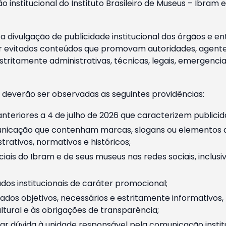
o institucional do Instituto Brasileiro de Museus – Ibra
 divulgação de publicidade institucional dos órgãos e en
 evitados conteúdos que promovam autoridades, agentes 
ritamente administrativas, técnicas, legais, emergencia
 deverão ser observadas as seguintes providências:
nteriores a 4 de julho de 2026 que caracterizem publicid
nicação que contenham marcas, slogans ou elementos da 
rativos, normativos e históricos;
ciais do Ibram e de seus museus nas redes sociais, inclus
os institucionais de caráter promocional;
dos objetivos, necessários e estritamente informativos
tural e às obrigações de transparência;
r dúvida à unidade responsável pela comunicação instituci