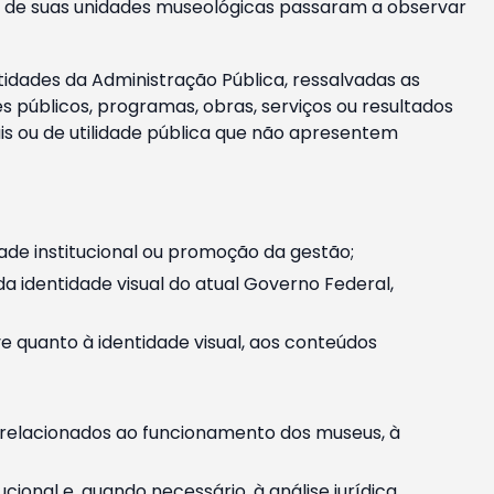
m e de suas unidades museológicas passaram a observar
tidades da Administração Pública, ressalvadas as
públicos, programas, obras, serviços ou resultados
is ou de utilidade pública que não apresentem
ade institucional ou promoção da gestão;
identidade visual do atual Governo Federal,
ive quanto à identidade visual, aos conteúdos
, relacionados ao funcionamento dos museus, à
onal e, quando necessário, à análise jurídica.