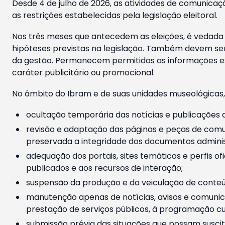
Desde 4 de julho de 2026, as atividades de comunicaçã
as restrições estabelecidas pela legislação eleitoral.
Nos três meses que antecedem as eleições, é vedada a
hipóteses previstas na legislação. Também devem ser
da gestão. Permanecem permitidas as informações est
caráter publicitário ou promocional.
No âmbito do Ibram e de suas unidades museológicas,
ocultação temporária das notícias e publicações a
revisão e adaptação das páginas e peças de comu
preservada a integridade dos documentos administ
adequação dos portais, sites temáticos e perfis ofi
publicados e aos recursos de interação;
suspensão da produção e da veiculação de conteúd
manutenção apenas de notícias, avisos e comunica
prestação de serviços públicos, à programação cul
submissão prévia das situações que possam suscita