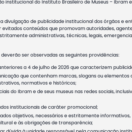
o institucional do Instituto Brasileiro de Museus – Ibra
 divulgação de publicidade institucional dos órgãos e en
 evitados conteúdos que promovam autoridades, agentes 
ritamente administrativas, técnicas, legais, emergencia
 deverão ser observadas as seguintes providências:
nteriores a 4 de julho de 2026 que caracterizem publicid
nicação que contenham marcas, slogans ou elementos da 
rativos, normativos e históricos;
ciais do Ibram e de seus museus nas redes sociais, inclus
os institucionais de caráter promocional;
dos objetivos, necessários e estritamente informativos
tural e às obrigações de transparência;
r dúvida à unidade responsável pela comunicação instituci