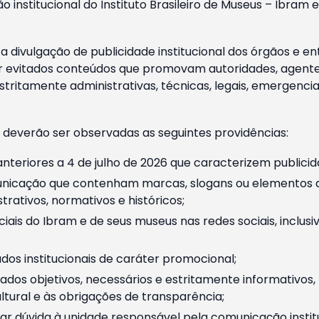
o institucional do Instituto Brasileiro de Museus – Ibra
 divulgação de publicidade institucional dos órgãos e en
 evitados conteúdos que promovam autoridades, agentes 
ritamente administrativas, técnicas, legais, emergencia
 deverão ser observadas as seguintes providências:
nteriores a 4 de julho de 2026 que caracterizem publicid
nicação que contenham marcas, slogans ou elementos da 
rativos, normativos e históricos;
ciais do Ibram e de seus museus nas redes sociais, inclus
os institucionais de caráter promocional;
dos objetivos, necessários e estritamente informativos
tural e às obrigações de transparência;
r dúvida à unidade responsável pela comunicação instituci