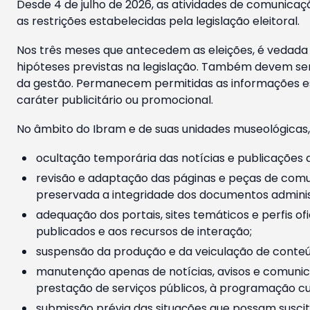
Desde 4 de julho de 2026, as atividades de comunicaçã
as restrições estabelecidas pela legislação eleitoral.
Nos três meses que antecedem as eleições, é vedada a
hipóteses previstas na legislação. Também devem ser
da gestão. Permanecem permitidas as informações est
caráter publicitário ou promocional.
No âmbito do Ibram e de suas unidades museológicas,
ocultação temporária das notícias e publicações a
revisão e adaptação das páginas e peças de comu
preservada a integridade dos documentos administ
adequação dos portais, sites temáticos e perfis ofi
publicados e aos recursos de interação;
suspensão da produção e da veiculação de conteúd
manutenção apenas de notícias, avisos e comunica
prestação de serviços públicos, à programação cul
submissão prévia das situações que possam suscita