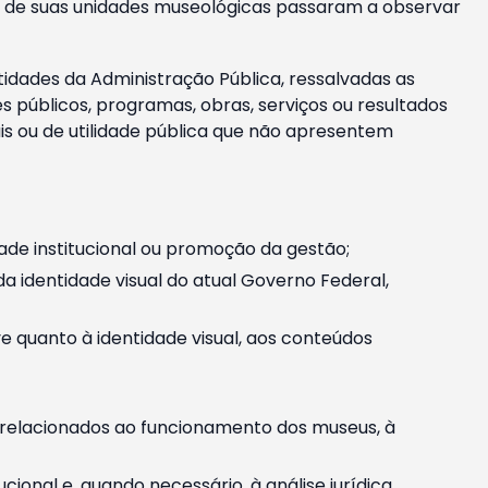
m e de suas unidades museológicas passaram a observar
tidades da Administração Pública, ressalvadas as
públicos, programas, obras, serviços ou resultados
is ou de utilidade pública que não apresentem
ade institucional ou promoção da gestão;
identidade visual do atual Governo Federal,
ive quanto à identidade visual, aos conteúdos
, relacionados ao funcionamento dos museus, à
onal e, quando necessário, à análise jurídica.