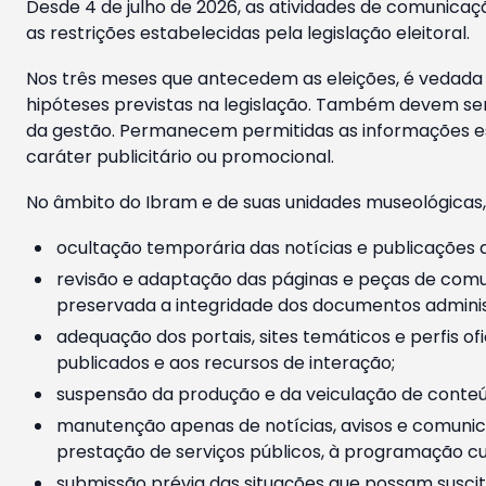
Desde 4 de julho de 2026, as atividades de comunicaçã
as restrições estabelecidas pela legislação eleitoral.
Nos três meses que antecedem as eleições, é vedada a
hipóteses previstas na legislação. Também devem ser
da gestão. Permanecem permitidas as informações est
caráter publicitário ou promocional.
No âmbito do Ibram e de suas unidades museológicas,
ocultação temporária das notícias e publicações a
revisão e adaptação das páginas e peças de comu
preservada a integridade dos documentos administ
adequação dos portais, sites temáticos e perfis ofi
publicados e aos recursos de interação;
suspensão da produção e da veiculação de conteúd
manutenção apenas de notícias, avisos e comunica
prestação de serviços públicos, à programação cul
submissão prévia das situações que possam suscita