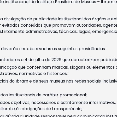
o institucional do Instituto Brasileiro de Museus – Ibra
 divulgação de publicidade institucional dos órgãos e en
 evitados conteúdos que promovam autoridades, agentes 
ritamente administrativas, técnicas, legais, emergencia
 deverão ser observadas as seguintes providências:
nteriores a 4 de julho de 2026 que caracterizem publicid
nicação que contenham marcas, slogans ou elementos da 
rativos, normativos e históricos;
ciais do Ibram e de seus museus nas redes sociais, inclus
os institucionais de caráter promocional;
dos objetivos, necessários e estritamente informativos
tural e às obrigações de transparência;
r dúvida à unidade responsável pela comunicação instituci