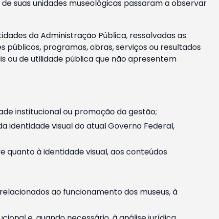
m e de suas unidades museológicas passaram a observar
tidades da Administração Pública, ressalvadas as
públicos, programas, obras, serviços ou resultados
is ou de utilidade pública que não apresentem
ade institucional ou promoção da gestão;
identidade visual do atual Governo Federal,
ive quanto à identidade visual, aos conteúdos
, relacionados ao funcionamento dos museus, à
onal e, quando necessário, à análise jurídica.