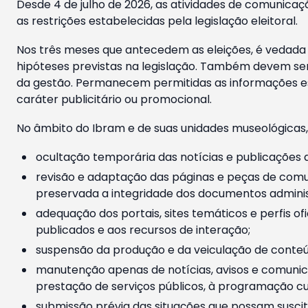
Desde 4 de julho de 2026, as atividades de comunicaçã
as restrições estabelecidas pela legislação eleitoral.
Nos três meses que antecedem as eleições, é vedada a
hipóteses previstas na legislação. Também devem ser
da gestão. Permanecem permitidas as informações est
caráter publicitário ou promocional.
No âmbito do Ibram e de suas unidades museológicas,
ocultação temporária das notícias e publicações a
revisão e adaptação das páginas e peças de comu
preservada a integridade dos documentos administ
adequação dos portais, sites temáticos e perfis ofi
publicados e aos recursos de interação;
suspensão da produção e da veiculação de conteúd
manutenção apenas de notícias, avisos e comunica
prestação de serviços públicos, à programação cul
submissão prévia das situações que possam suscita