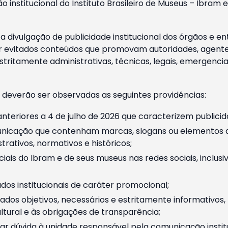
o institucional do Instituto Brasileiro de Museus – Ibra
 divulgação de publicidade institucional dos órgãos e en
 evitados conteúdos que promovam autoridades, agentes 
ritamente administrativas, técnicas, legais, emergencia
 deverão ser observadas as seguintes providências:
nteriores a 4 de julho de 2026 que caracterizem publicid
nicação que contenham marcas, slogans ou elementos da 
rativos, normativos e históricos;
ciais do Ibram e de seus museus nas redes sociais, inclus
os institucionais de caráter promocional;
dos objetivos, necessários e estritamente informativos
tural e às obrigações de transparência;
r dúvida à unidade responsável pela comunicação instituci