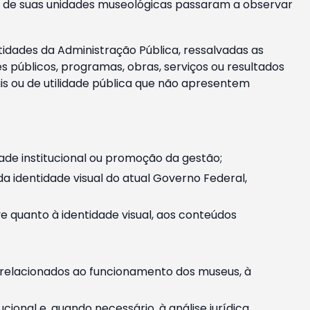
m e de suas unidades museológicas passaram a observar
tidades da Administração Pública, ressalvadas as
públicos, programas, obras, serviços ou resultados
is ou de utilidade pública que não apresentem
ade institucional ou promoção da gestão;
identidade visual do atual Governo Federal,
ive quanto à identidade visual, aos conteúdos
, relacionados ao funcionamento dos museus, à
onal e, quando necessário, à análise jurídica.