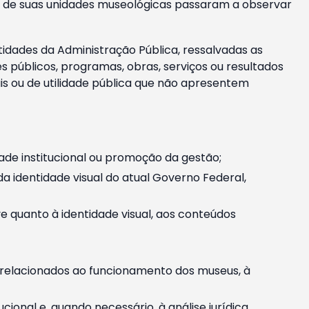
m e de suas unidades museológicas passaram a observar
tidades da Administração Pública, ressalvadas as
públicos, programas, obras, serviços ou resultados
is ou de utilidade pública que não apresentem
ade institucional ou promoção da gestão;
identidade visual do atual Governo Federal,
ive quanto à identidade visual, aos conteúdos
, relacionados ao funcionamento dos museus, à
onal e, quando necessário, à análise jurídica.