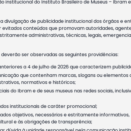
o institucional do Instituto Brasileiro de Museus – Ibra
 divulgação de publicidade institucional dos órgãos e en
 evitados conteúdos que promovam autoridades, agentes 
ritamente administrativas, técnicas, legais, emergencia
 deverão ser observadas as seguintes providências:
nteriores a 4 de julho de 2026 que caracterizem publicid
nicação que contenham marcas, slogans ou elementos da 
rativos, normativos e históricos;
ciais do Ibram e de seus museus nas redes sociais, inclus
os institucionais de caráter promocional;
dos objetivos, necessários e estritamente informativos
tural e às obrigações de transparência;
r dúvida à unidade responsável pela comunicação instituci