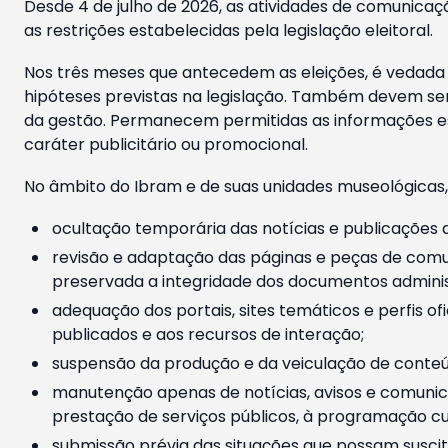
Desde 4 de julho de 2026, as atividades de comunicaçã
as restrições estabelecidas pela legislação eleitoral.
Nos três meses que antecedem as eleições, é vedada a
hipóteses previstas na legislação. Também devem ser
da gestão. Permanecem permitidas as informações est
caráter publicitário ou promocional.
No âmbito do Ibram e de suas unidades museológicas,
ocultação temporária das notícias e publicações a
revisão e adaptação das páginas e peças de comu
preservada a integridade dos documentos administ
adequação dos portais, sites temáticos e perfis ofi
publicados e aos recursos de interação;
suspensão da produção e da veiculação de conteúd
manutenção apenas de notícias, avisos e comunica
prestação de serviços públicos, à programação cul
submissão prévia das situações que possam suscita