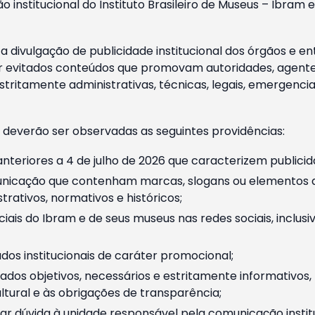
o institucional do Instituto Brasileiro de Museus – Ibra
 divulgação de publicidade institucional dos órgãos e en
 evitados conteúdos que promovam autoridades, agentes 
ritamente administrativas, técnicas, legais, emergencia
 deverão ser observadas as seguintes providências:
nteriores a 4 de julho de 2026 que caracterizem publicid
nicação que contenham marcas, slogans ou elementos da 
rativos, normativos e históricos;
ciais do Ibram e de seus museus nas redes sociais, inclus
os institucionais de caráter promocional;
dos objetivos, necessários e estritamente informativos
tural e às obrigações de transparência;
r dúvida à unidade responsável pela comunicação instituci