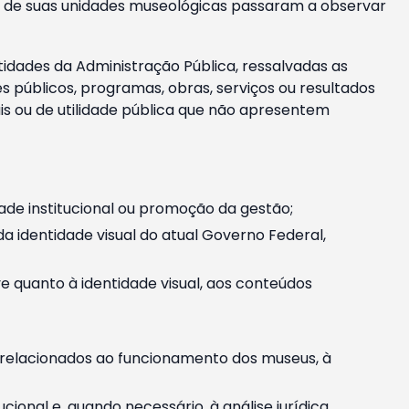
m e de suas unidades museológicas passaram a observar
tidades da Administração Pública, ressalvadas as
públicos, programas, obras, serviços ou resultados
is ou de utilidade pública que não apresentem
ade institucional ou promoção da gestão;
identidade visual do atual Governo Federal,
ive quanto à identidade visual, aos conteúdos
, relacionados ao funcionamento dos museus, à
onal e, quando necessário, à análise jurídica.