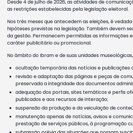
Desde 4 de julho de 2026, as atividades de comunicaçã
as restrições estabelecidas pela legislação eleitoral.
Nos três meses que antecedem as eleições, é vedada a
hipóteses previstas na legislação. Também devem ser
da gestão. Permanecem permitidas as informações est
caráter publicitário ou promocional.
No âmbito do Ibram e de suas unidades museológicas,
ocultação temporária das notícias e publicações a
revisão e adaptação das páginas e peças de comu
preservada a integridade dos documentos administ
adequação dos portais, sites temáticos e perfis ofi
publicados e aos recursos de interação;
suspensão da produção e da veiculação de conteúd
manutenção apenas de notícias, avisos e comunica
prestação de serviços públicos, à programação cul
submissão prévia das situações que possam suscita