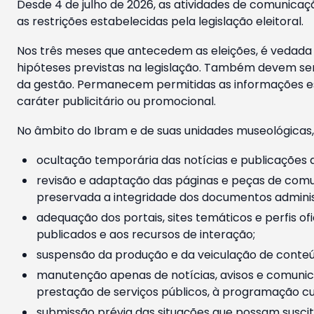
Desde 4 de julho de 2026, as atividades de comunicaçã
as restrições estabelecidas pela legislação eleitoral.
Nos três meses que antecedem as eleições, é vedada a
hipóteses previstas na legislação. Também devem ser
da gestão. Permanecem permitidas as informações est
caráter publicitário ou promocional.
No âmbito do Ibram e de suas unidades museológicas,
ocultação temporária das notícias e publicações a
revisão e adaptação das páginas e peças de comu
preservada a integridade dos documentos administ
adequação dos portais, sites temáticos e perfis ofi
publicados e aos recursos de interação;
suspensão da produção e da veiculação de conteúd
manutenção apenas de notícias, avisos e comunica
prestação de serviços públicos, à programação cul
submissão prévia das situações que possam suscita