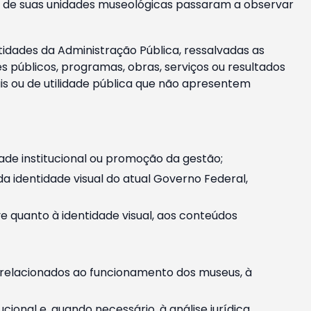
m e de suas unidades museológicas passaram a observar
tidades da Administração Pública, ressalvadas as
públicos, programas, obras, serviços ou resultados
is ou de utilidade pública que não apresentem
ade institucional ou promoção da gestão;
identidade visual do atual Governo Federal,
ive quanto à identidade visual, aos conteúdos
, relacionados ao funcionamento dos museus, à
onal e, quando necessário, à análise jurídica.