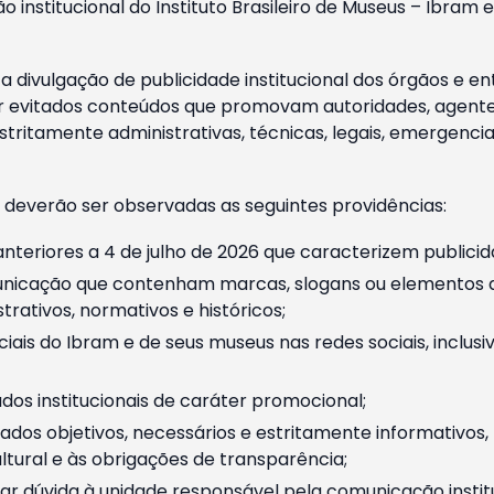
o institucional do Instituto Brasileiro de Museus – Ibra
 divulgação de publicidade institucional dos órgãos e en
 evitados conteúdos que promovam autoridades, agentes 
ritamente administrativas, técnicas, legais, emergencia
 deverão ser observadas as seguintes providências:
nteriores a 4 de julho de 2026 que caracterizem publicid
nicação que contenham marcas, slogans ou elementos da 
rativos, normativos e históricos;
ciais do Ibram e de seus museus nas redes sociais, inclus
os institucionais de caráter promocional;
dos objetivos, necessários e estritamente informativos
tural e às obrigações de transparência;
r dúvida à unidade responsável pela comunicação instituci