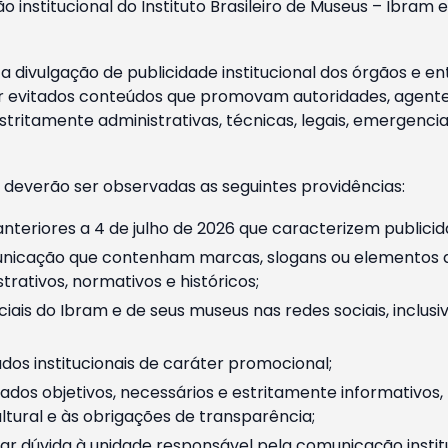
o institucional do Instituto Brasileiro de Museus – Ibra
 divulgação de publicidade institucional dos órgãos e en
 evitados conteúdos que promovam autoridades, agentes 
ritamente administrativas, técnicas, legais, emergencia
 deverão ser observadas as seguintes providências:
nteriores a 4 de julho de 2026 que caracterizem publicid
nicação que contenham marcas, slogans ou elementos da 
rativos, normativos e históricos;
ciais do Ibram e de seus museus nas redes sociais, inclus
os institucionais de caráter promocional;
dos objetivos, necessários e estritamente informativos
tural e às obrigações de transparência;
r dúvida à unidade responsável pela comunicação instituci