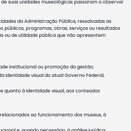
m e de suas unidades museológicas passaram a observar
tidades da Administração Pública, ressalvadas as
públicos, programas, obras, serviços ou resultados
is ou de utilidade pública que não apresentem
ade institucional ou promoção da gestão;
identidade visual do atual Governo Federal,
ive quanto à identidade visual, aos conteúdos
, relacionados ao funcionamento dos museus, à
onal e, quando necessário, à análise jurídica.