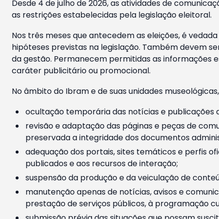
Desde 4 de julho de 2026, as atividades de comunicaçã
as restrições estabelecidas pela legislação eleitoral.
Nos três meses que antecedem as eleições, é vedada a
hipóteses previstas na legislação. Também devem ser
da gestão. Permanecem permitidas as informações est
caráter publicitário ou promocional.
No âmbito do Ibram e de suas unidades museológicas,
ocultação temporária das notícias e publicações a
revisão e adaptação das páginas e peças de comu
preservada a integridade dos documentos administ
adequação dos portais, sites temáticos e perfis ofi
publicados e aos recursos de interação;
suspensão da produção e da veiculação de conteúd
manutenção apenas de notícias, avisos e comunica
prestação de serviços públicos, à programação cul
submissão prévia das situações que possam suscita