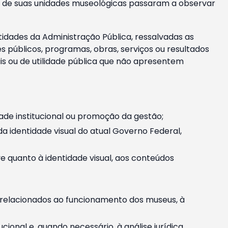
m e de suas unidades museológicas passaram a observar
tidades da Administração Pública, ressalvadas as
públicos, programas, obras, serviços ou resultados
is ou de utilidade pública que não apresentem
ade institucional ou promoção da gestão;
identidade visual do atual Governo Federal,
ive quanto à identidade visual, aos conteúdos
, relacionados ao funcionamento dos museus, à
onal e, quando necessário, à análise jurídica.