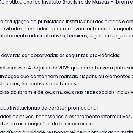
o institucional do Instituto Brasileiro de Museus – Ibra
 divulgação de publicidade institucional dos órgãos e en
 evitados conteúdos que promovam autoridades, agentes 
ritamente administrativas, técnicas, legais, emergencia
 deverão ser observadas as seguintes providências:
nteriores a 4 de julho de 2026 que caracterizem publicid
nicação que contenham marcas, slogans ou elementos da 
rativos, normativos e históricos;
ciais do Ibram e de seus museus nas redes sociais, inclus
os institucionais de caráter promocional;
dos objetivos, necessários e estritamente informativos
tural e às obrigações de transparência;
r dúvida à unidade responsável pela comunicação instituci