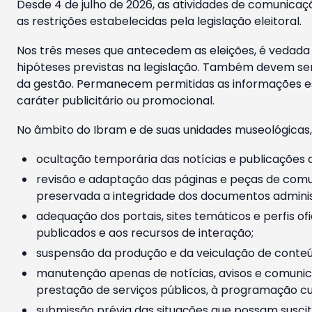
Desde 4 de julho de 2026, as atividades de comunicaçã
as restrições estabelecidas pela legislação eleitoral.
Nos três meses que antecedem as eleições, é vedada a
hipóteses previstas na legislação. Também devem ser
da gestão. Permanecem permitidas as informações est
caráter publicitário ou promocional.
No âmbito do Ibram e de suas unidades museológicas,
ocultação temporária das notícias e publicações a
revisão e adaptação das páginas e peças de comu
preservada a integridade dos documentos administ
adequação dos portais, sites temáticos e perfis ofi
publicados e aos recursos de interação;
suspensão da produção e da veiculação de conteúd
manutenção apenas de notícias, avisos e comunica
prestação de serviços públicos, à programação cul
submissão prévia das situações que possam suscita