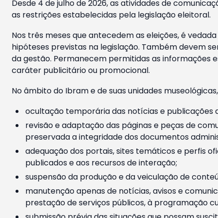
Desde 4 de julho de 2026, as atividades de comunicaçã
as restrições estabelecidas pela legislação eleitoral.
Nos três meses que antecedem as eleições, é vedada a
hipóteses previstas na legislação. Também devem ser
da gestão. Permanecem permitidas as informações est
caráter publicitário ou promocional.
No âmbito do Ibram e de suas unidades museológicas,
ocultação temporária das notícias e publicações a
revisão e adaptação das páginas e peças de comu
preservada a integridade dos documentos administ
adequação dos portais, sites temáticos e perfis ofi
publicados e aos recursos de interação;
suspensão da produção e da veiculação de conteúd
manutenção apenas de notícias, avisos e comunica
prestação de serviços públicos, à programação cul
submissão prévia das situações que possam suscita