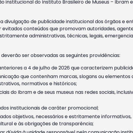
o institucional do Instituto Brasileiro de Museus – Ibra
 divulgação de publicidade institucional dos órgãos e en
 evitados conteúdos que promovam autoridades, agentes 
ritamente administrativas, técnicas, legais, emergencia
 deverão ser observadas as seguintes providências:
nteriores a 4 de julho de 2026 que caracterizem publicid
nicação que contenham marcas, slogans ou elementos da 
rativos, normativos e históricos;
ciais do Ibram e de seus museus nas redes sociais, inclus
os institucionais de caráter promocional;
dos objetivos, necessários e estritamente informativos
tural e às obrigações de transparência;
r dúvida à unidade responsável pela comunicação instituci