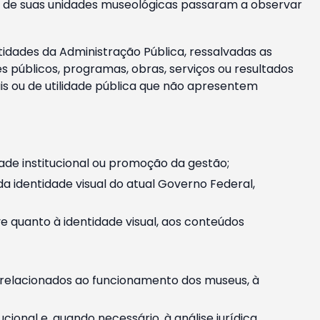
m e de suas unidades museológicas passaram a observar
tidades da Administração Pública, ressalvadas as
públicos, programas, obras, serviços ou resultados
is ou de utilidade pública que não apresentem
ade institucional ou promoção da gestão;
identidade visual do atual Governo Federal,
ive quanto à identidade visual, aos conteúdos
, relacionados ao funcionamento dos museus, à
onal e, quando necessário, à análise jurídica.