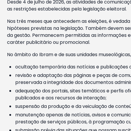
Desde 4 de julho de 2026, as atividades de comunicaçã
as restrições estabelecidas pela legislação eleitoral.
Nos três meses que antecedem as eleições, é vedada a
hipóteses previstas na legislação. Também devem ser
da gestão. Permanecem permitidas as informações est
caráter publicitário ou promocional.
No âmbito do Ibram e de suas unidades museológicas,
ocultação temporária das notícias e publicações a
revisão e adaptação das páginas e peças de comu
preservada a integridade dos documentos administ
adequação dos portais, sites temáticos e perfis ofi
publicados e aos recursos de interação;
suspensão da produção e da veiculação de conteúd
manutenção apenas de notícias, avisos e comunica
prestação de serviços públicos, à programação cul
submissão prévia das situações que possam suscita