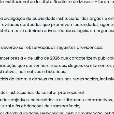
o institucional do Instituto Brasileiro de Museus – Ibra
 divulgação de publicidade institucional dos órgãos e en
 evitados conteúdos que promovam autoridades, agentes 
ritamente administrativas, técnicas, legais, emergencia
 deverão ser observadas as seguintes providências:
nteriores a 4 de julho de 2026 que caracterizem publicid
nicação que contenham marcas, slogans ou elementos da 
rativos, normativos e históricos;
ciais do Ibram e de seus museus nas redes sociais, inclus
os institucionais de caráter promocional;
dos objetivos, necessários e estritamente informativos
tural e às obrigações de transparência;
r dúvida à unidade responsável pela comunicação instituci