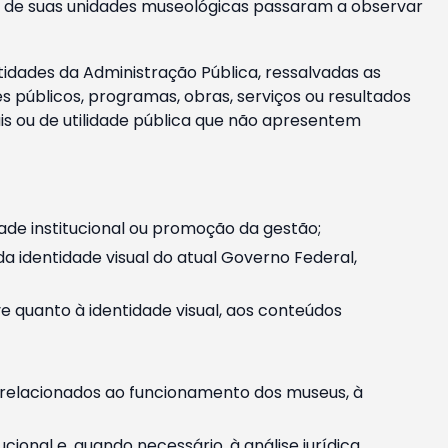
m e de suas unidades museológicas passaram a observar
tidades da Administração Pública, ressalvadas as
públicos, programas, obras, serviços ou resultados
is ou de utilidade pública que não apresentem
ade institucional ou promoção da gestão;
identidade visual do atual Governo Federal,
ive quanto à identidade visual, aos conteúdos
, relacionados ao funcionamento dos museus, à
onal e, quando necessário, à análise jurídica.