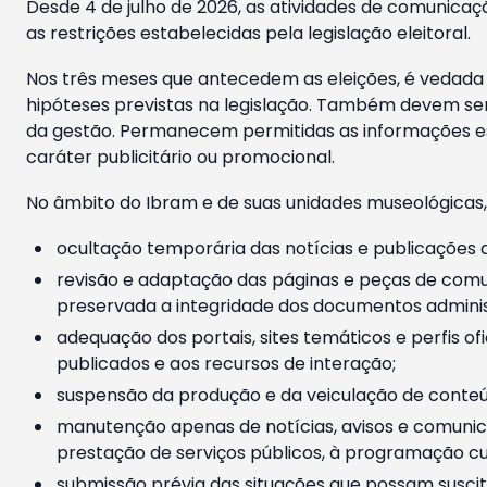
Desde 4 de julho de 2026, as atividades de comunicaçã
as restrições estabelecidas pela legislação eleitoral.
Nos três meses que antecedem as eleições, é vedada a
hipóteses previstas na legislação. Também devem ser
da gestão. Permanecem permitidas as informações est
caráter publicitário ou promocional.
No âmbito do Ibram e de suas unidades museológicas,
ocultação temporária das notícias e publicações a
revisão e adaptação das páginas e peças de comu
preservada a integridade dos documentos administ
adequação dos portais, sites temáticos e perfis ofi
publicados e aos recursos de interação;
suspensão da produção e da veiculação de conteúd
manutenção apenas de notícias, avisos e comunica
prestação de serviços públicos, à programação cul
submissão prévia das situações que possam suscita