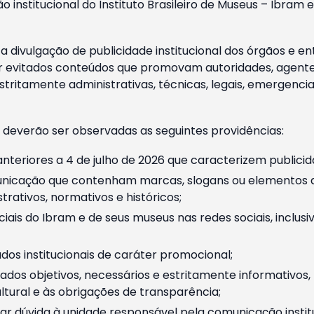
o institucional do Instituto Brasileiro de Museus – Ibra
 divulgação de publicidade institucional dos órgãos e en
 evitados conteúdos que promovam autoridades, agentes 
ritamente administrativas, técnicas, legais, emergencia
 deverão ser observadas as seguintes providências:
nteriores a 4 de julho de 2026 que caracterizem publicid
nicação que contenham marcas, slogans ou elementos da 
rativos, normativos e históricos;
ciais do Ibram e de seus museus nas redes sociais, inclus
os institucionais de caráter promocional;
dos objetivos, necessários e estritamente informativos
tural e às obrigações de transparência;
r dúvida à unidade responsável pela comunicação instituci