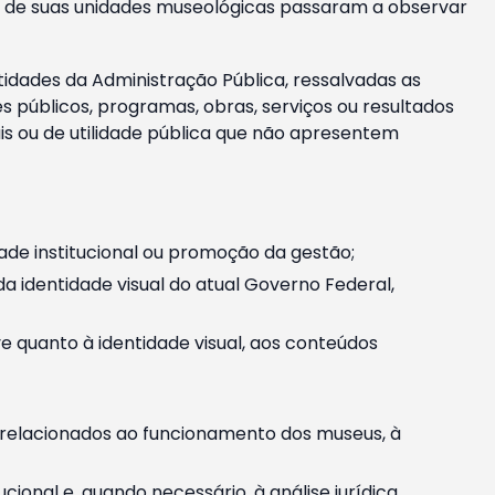
m e de suas unidades museológicas passaram a observar
tidades da Administração Pública, ressalvadas as
públicos, programas, obras, serviços ou resultados
is ou de utilidade pública que não apresentem
ade institucional ou promoção da gestão;
identidade visual do atual Governo Federal,
ive quanto à identidade visual, aos conteúdos
, relacionados ao funcionamento dos museus, à
onal e, quando necessário, à análise jurídica.