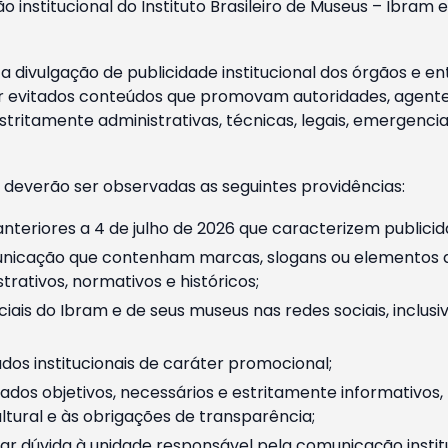
o institucional do Instituto Brasileiro de Museus – Ibra
 divulgação de publicidade institucional dos órgãos e en
 evitados conteúdos que promovam autoridades, agentes 
ritamente administrativas, técnicas, legais, emergencia
 deverão ser observadas as seguintes providências:
nteriores a 4 de julho de 2026 que caracterizem publicid
nicação que contenham marcas, slogans ou elementos da 
rativos, normativos e históricos;
ciais do Ibram e de seus museus nas redes sociais, inclus
os institucionais de caráter promocional;
dos objetivos, necessários e estritamente informativos
tural e às obrigações de transparência;
r dúvida à unidade responsável pela comunicação instituci