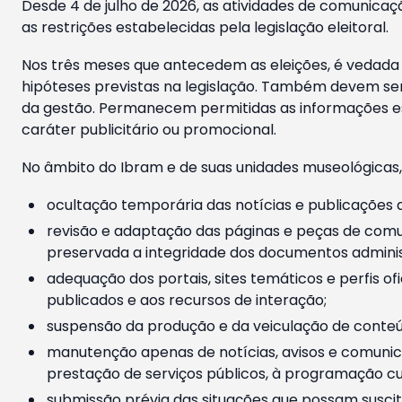
Desde 4 de julho de 2026, as atividades de comunicaçã
as restrições estabelecidas pela legislação eleitoral.
Nos três meses que antecedem as eleições, é vedada a
hipóteses previstas na legislação. Também devem ser
da gestão. Permanecem permitidas as informações est
caráter publicitário ou promocional.
No âmbito do Ibram e de suas unidades museológicas,
ocultação temporária das notícias e publicações a
revisão e adaptação das páginas e peças de comu
preservada a integridade dos documentos administ
adequação dos portais, sites temáticos e perfis ofi
publicados e aos recursos de interação;
suspensão da produção e da veiculação de conteúd
manutenção apenas de notícias, avisos e comunica
prestação de serviços públicos, à programação cul
submissão prévia das situações que possam suscita