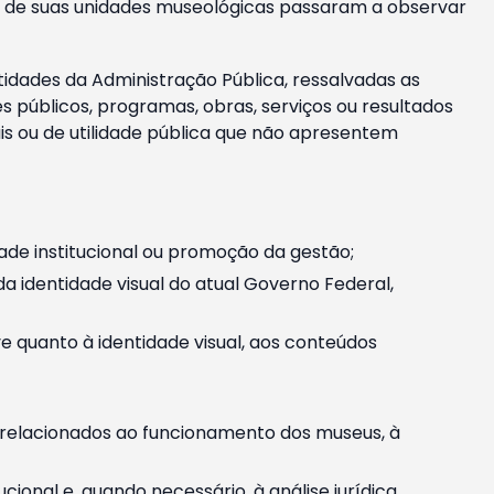
m e de suas unidades museológicas passaram a observar
tidades da Administração Pública, ressalvadas as
públicos, programas, obras, serviços ou resultados
is ou de utilidade pública que não apresentem
ade institucional ou promoção da gestão;
identidade visual do atual Governo Federal,
ive quanto à identidade visual, aos conteúdos
, relacionados ao funcionamento dos museus, à
onal e, quando necessário, à análise jurídica.