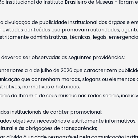
o institucional do Instituto Brasileiro de Museus – Ibra
 divulgação de publicidade institucional dos órgãos e en
 evitados conteúdos que promovam autoridades, agentes 
ritamente administrativas, técnicas, legais, emergencia
 deverão ser observadas as seguintes providências:
nteriores a 4 de julho de 2026 que caracterizem publicid
nicação que contenham marcas, slogans ou elementos da 
rativos, normativos e históricos;
ciais do Ibram e de seus museus nas redes sociais, inclus
os institucionais de caráter promocional;
dos objetivos, necessários e estritamente informativos
tural e às obrigações de transparência;
r dúvida à unidade responsável pela comunicação instituci