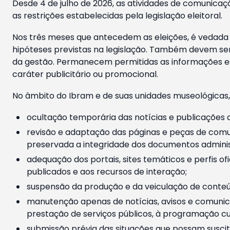
Desde 4 de julho de 2026, as atividades de comunicaçã
as restrições estabelecidas pela legislação eleitoral.
Nos três meses que antecedem as eleições, é vedada a
hipóteses previstas na legislação. Também devem ser
da gestão. Permanecem permitidas as informações est
caráter publicitário ou promocional.
No âmbito do Ibram e de suas unidades museológicas,
ocultação temporária das notícias e publicações a
revisão e adaptação das páginas e peças de comu
preservada a integridade dos documentos administ
adequação dos portais, sites temáticos e perfis ofi
publicados e aos recursos de interação;
suspensão da produção e da veiculação de conteúd
manutenção apenas de notícias, avisos e comunica
prestação de serviços públicos, à programação cul
submissão prévia das situações que possam suscita