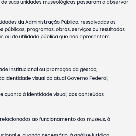
m e de suas unidades museológicas passaram a observar
tidades da Administração Pública, ressalvadas as
públicos, programas, obras, serviços ou resultados
is ou de utilidade pública que não apresentem
ade institucional ou promoção da gestão;
identidade visual do atual Governo Federal,
ive quanto à identidade visual, aos conteúdos
, relacionados ao funcionamento dos museus, à
onal e, quando necessário, à análise jurídica.