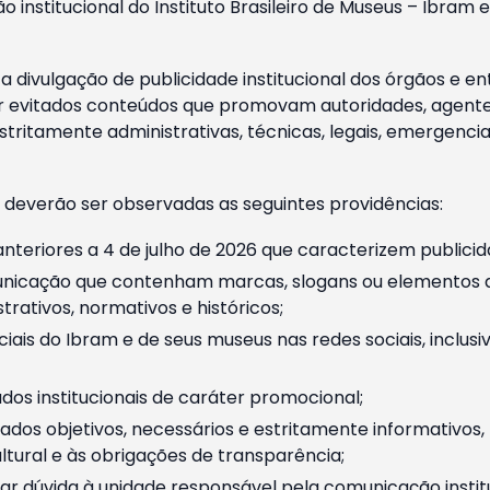
o institucional do Instituto Brasileiro de Museus – Ibra
 divulgação de publicidade institucional dos órgãos e en
 evitados conteúdos que promovam autoridades, agentes 
ritamente administrativas, técnicas, legais, emergencia
 deverão ser observadas as seguintes providências:
nteriores a 4 de julho de 2026 que caracterizem publicid
nicação que contenham marcas, slogans ou elementos da 
rativos, normativos e históricos;
ciais do Ibram e de seus museus nas redes sociais, inclus
os institucionais de caráter promocional;
dos objetivos, necessários e estritamente informativos
tural e às obrigações de transparência;
r dúvida à unidade responsável pela comunicação instituci