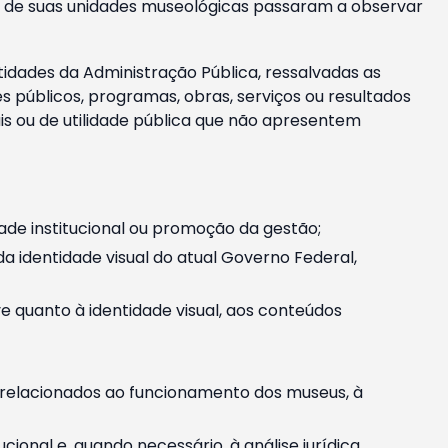
m e de suas unidades museológicas passaram a observar
tidades da Administração Pública, ressalvadas as
públicos, programas, obras, serviços ou resultados
is ou de utilidade pública que não apresentem
ade institucional ou promoção da gestão;
identidade visual do atual Governo Federal,
ive quanto à identidade visual, aos conteúdos
, relacionados ao funcionamento dos museus, à
onal e, quando necessário, à análise jurídica.