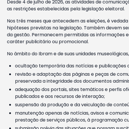
Desde 4 de julho de 2026, as atividades de comunicaçã
as restrições estabelecidas pela legislação eleitoral.
Nos três meses que antecedem as eleições, é vedada a
hipóteses previstas na legislação. Também devem ser
da gestão. Permanecem permitidas as informações est
caráter publicitário ou promocional.
No âmbito do Ibram e de suas unidades museológicas,
ocultação temporária das notícias e publicações a
revisão e adaptação das páginas e peças de comu
preservada a integridade dos documentos administ
adequação dos portais, sites temáticos e perfis ofi
publicados e aos recursos de interação;
suspensão da produção e da veiculação de conteúd
manutenção apenas de notícias, avisos e comunica
prestação de serviços públicos, à programação cul
submissão prévia das situações que possam suscita