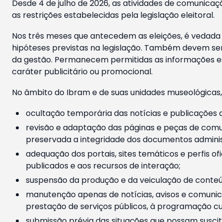
Desde 4 de julho de 2026, as atividades de comunicaçã
as restrições estabelecidas pela legislação eleitoral.
Nos três meses que antecedem as eleições, é vedada a
hipóteses previstas na legislação. Também devem ser
da gestão. Permanecem permitidas as informações est
caráter publicitário ou promocional.
No âmbito do Ibram e de suas unidades museológicas,
ocultação temporária das notícias e publicações a
revisão e adaptação das páginas e peças de comu
preservada a integridade dos documentos administ
adequação dos portais, sites temáticos e perfis ofi
publicados e aos recursos de interação;
suspensão da produção e da veiculação de conteúd
manutenção apenas de notícias, avisos e comunica
prestação de serviços públicos, à programação cul
submissão prévia das situações que possam suscita