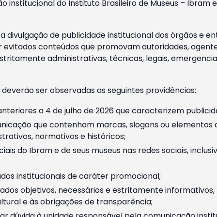
o institucional do Instituto Brasileiro de Museus – Ibra
 divulgação de publicidade institucional dos órgãos e en
 evitados conteúdos que promovam autoridades, agentes 
ritamente administrativas, técnicas, legais, emergencia
 deverão ser observadas as seguintes providências:
nteriores a 4 de julho de 2026 que caracterizem publicid
nicação que contenham marcas, slogans ou elementos da 
rativos, normativos e históricos;
ciais do Ibram e de seus museus nas redes sociais, inclus
os institucionais de caráter promocional;
dos objetivos, necessários e estritamente informativos
tural e às obrigações de transparência;
r dúvida à unidade responsável pela comunicação instituci