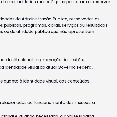
m e de suas unidades museológicas passaram a observar
tidades da Administração Pública, ressalvadas as
públicos, programas, obras, serviços ou resultados
is ou de utilidade pública que não apresentem
ade institucional ou promoção da gestão;
identidade visual do atual Governo Federal,
ive quanto à identidade visual, aos conteúdos
, relacionados ao funcionamento dos museus, à
onal e, quando necessário, à análise jurídica.