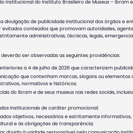
o institucional do Instituto Brasileiro de Museus – Ibra
 divulgação de publicidade institucional dos órgãos e en
 evitados conteúdos que promovam autoridades, agentes 
ritamente administrativas, técnicas, legais, emergencia
 deverão ser observadas as seguintes providências:
nteriores a 4 de julho de 2026 que caracterizem publicid
nicação que contenham marcas, slogans ou elementos da 
rativos, normativos e históricos;
ciais do Ibram e de seus museus nas redes sociais, inclus
os institucionais de caráter promocional;
dos objetivos, necessários e estritamente informativos
tural e às obrigações de transparência;
r dúvida à unidade responsável pela comunicação instituci