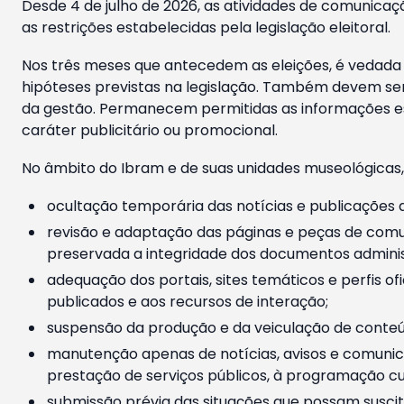
Desde 4 de julho de 2026, as atividades de comunicaçã
as restrições estabelecidas pela legislação eleitoral.
Nos três meses que antecedem as eleições, é vedada a
hipóteses previstas na legislação. Também devem ser
da gestão. Permanecem permitidas as informações est
caráter publicitário ou promocional.
No âmbito do Ibram e de suas unidades museológicas,
ocultação temporária das notícias e publicações a
revisão e adaptação das páginas e peças de comu
preservada a integridade dos documentos administ
adequação dos portais, sites temáticos e perfis ofi
publicados e aos recursos de interação;
suspensão da produção e da veiculação de conteúd
manutenção apenas de notícias, avisos e comunica
prestação de serviços públicos, à programação cul
submissão prévia das situações que possam suscita