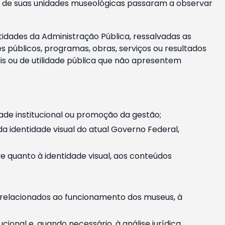
m e de suas unidades museológicas passaram a observar
tidades da Administração Pública, ressalvadas as
públicos, programas, obras, serviços ou resultados
is ou de utilidade pública que não apresentem
ade institucional ou promoção da gestão;
identidade visual do atual Governo Federal,
ive quanto à identidade visual, aos conteúdos
, relacionados ao funcionamento dos museus, à
onal e, quando necessário, à análise jurídica.