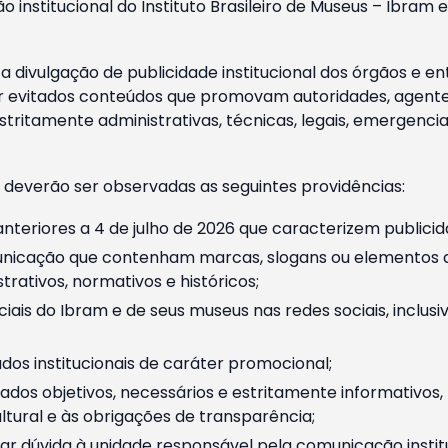
o institucional do Instituto Brasileiro de Museus – Ibra
 divulgação de publicidade institucional dos órgãos e en
 evitados conteúdos que promovam autoridades, agentes 
ritamente administrativas, técnicas, legais, emergencia
 deverão ser observadas as seguintes providências:
nteriores a 4 de julho de 2026 que caracterizem publicid
nicação que contenham marcas, slogans ou elementos da 
rativos, normativos e históricos;
ciais do Ibram e de seus museus nas redes sociais, inclus
os institucionais de caráter promocional;
dos objetivos, necessários e estritamente informativos
tural e às obrigações de transparência;
r dúvida à unidade responsável pela comunicação instituci