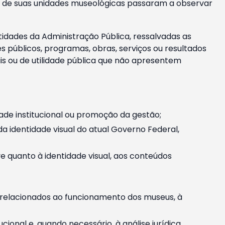
m e de suas unidades museológicas passaram a observar
tidades da Administração Pública, ressalvadas as
públicos, programas, obras, serviços ou resultados
is ou de utilidade pública que não apresentem
ade institucional ou promoção da gestão;
identidade visual do atual Governo Federal,
ive quanto à identidade visual, aos conteúdos
, relacionados ao funcionamento dos museus, à
onal e, quando necessário, à análise jurídica.