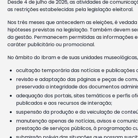
Desde 4 de julho de 2026, as atividades de comunicaçã
as restrições estabelecidas pela legislação eleitoral.
Nos três meses que antecedem as eleições, é vedada a
hipóteses previstas na legislação. Também devem ser
da gestão. Permanecem permitidas as informações est
caráter publicitário ou promocional.
No âmbito do Ibram e de suas unidades museológicas,
ocultação temporária das notícias e publicações a
revisão e adaptação das páginas e peças de comu
preservada a integridade dos documentos administ
adequação dos portais, sites temáticos e perfis ofi
publicados e aos recursos de interação;
suspensão da produção e da veiculação de conteúd
manutenção apenas de notícias, avisos e comunica
prestação de serviços públicos, à programação cul
submissão prévia das situações que possam suscita