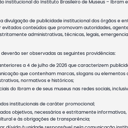
o institucional do Instituto Brasileiro de Museus – Ibra
 divulgação de publicidade institucional dos órgãos e en
 evitados conteúdos que promovam autoridades, agentes 
ritamente administrativas, técnicas, legais, emergencia
 deverão ser observadas as seguintes providências:
nteriores a 4 de julho de 2026 que caracterizem publicid
nicação que contenham marcas, slogans ou elementos da 
rativos, normativos e históricos;
ciais do Ibram e de seus museus nas redes sociais, inclus
os institucionais de caráter promocional;
dos objetivos, necessários e estritamente informativos
tural e às obrigações de transparência;
r dúvida à unidade responsável pela comunicação instituci