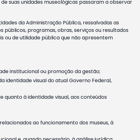
m e de suas unidades museológicas passaram a observar
tidades da Administração Pública, ressalvadas as
públicos, programas, obras, serviços ou resultados
is ou de utilidade pública que não apresentem
ade institucional ou promoção da gestão;
identidade visual do atual Governo Federal,
ive quanto à identidade visual, aos conteúdos
, relacionados ao funcionamento dos museus, à
onal e, quando necessário, à análise jurídica.