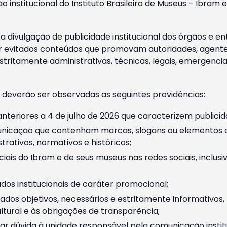
o institucional do Instituto Brasileiro de Museus – Ibra
 divulgação de publicidade institucional dos órgãos e en
 evitados conteúdos que promovam autoridades, agentes 
ritamente administrativas, técnicas, legais, emergencia
 deverão ser observadas as seguintes providências:
nteriores a 4 de julho de 2026 que caracterizem publicid
nicação que contenham marcas, slogans ou elementos da 
rativos, normativos e históricos;
ciais do Ibram e de seus museus nas redes sociais, inclus
os institucionais de caráter promocional;
dos objetivos, necessários e estritamente informativos
tural e às obrigações de transparência;
r dúvida à unidade responsável pela comunicação instituci