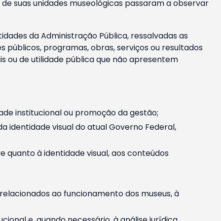
m e de suas unidades museológicas passaram a observar
tidades da Administração Pública, ressalvadas as
públicos, programas, obras, serviços ou resultados
is ou de utilidade pública que não apresentem
ade institucional ou promoção da gestão;
identidade visual do atual Governo Federal,
ive quanto à identidade visual, aos conteúdos
, relacionados ao funcionamento dos museus, à
onal e, quando necessário, à análise jurídica.