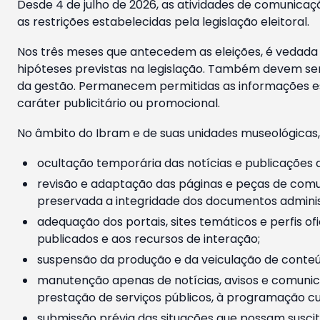
Desde 4 de julho de 2026, as atividades de comunicaçã
as restrições estabelecidas pela legislação eleitoral.
Nos três meses que antecedem as eleições, é vedada a
hipóteses previstas na legislação. Também devem ser
da gestão. Permanecem permitidas as informações est
caráter publicitário ou promocional.
No âmbito do Ibram e de suas unidades museológicas,
ocultação temporária das notícias e publicações a
revisão e adaptação das páginas e peças de comu
preservada a integridade dos documentos administ
adequação dos portais, sites temáticos e perfis ofi
publicados e aos recursos de interação;
suspensão da produção e da veiculação de conteúd
manutenção apenas de notícias, avisos e comunica
prestação de serviços públicos, à programação cul
submissão prévia das situações que possam suscita