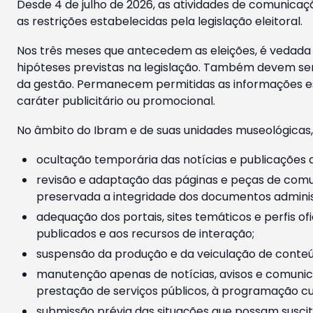
Desde 4 de julho de 2026, as atividades de comunicaçã
as restrições estabelecidas pela legislação eleitoral.
Nos três meses que antecedem as eleições, é vedada a
hipóteses previstas na legislação. Também devem ser
da gestão. Permanecem permitidas as informações est
caráter publicitário ou promocional.
No âmbito do Ibram e de suas unidades museológicas,
ocultação temporária das notícias e publicações a
revisão e adaptação das páginas e peças de comu
preservada a integridade dos documentos administ
adequação dos portais, sites temáticos e perfis ofi
publicados e aos recursos de interação;
suspensão da produção e da veiculação de conteúd
manutenção apenas de notícias, avisos e comunica
prestação de serviços públicos, à programação cul
submissão prévia das situações que possam suscita