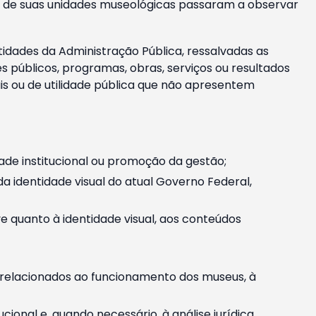
m e de suas unidades museológicas passaram a observar
tidades da Administração Pública, ressalvadas as
públicos, programas, obras, serviços ou resultados
is ou de utilidade pública que não apresentem
ade institucional ou promoção da gestão;
identidade visual do atual Governo Federal,
ive quanto à identidade visual, aos conteúdos
, relacionados ao funcionamento dos museus, à
onal e, quando necessário, à análise jurídica.