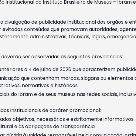
o institucional do Instituto Brasileiro de Museus – Ibra
 divulgação de publicidade institucional dos órgãos e en
 evitados conteúdos que promovam autoridades, agentes 
ritamente administrativas, técnicas, legais, emergencia
 deverão ser observadas as seguintes providências:
nteriores a 4 de julho de 2026 que caracterizem publicid
nicação que contenham marcas, slogans ou elementos da 
rativos, normativos e históricos;
ciais do Ibram e de seus museus nas redes sociais, inclus
os institucionais de caráter promocional;
dos objetivos, necessários e estritamente informativos
tural e às obrigações de transparência;
r dúvida à unidade responsável pela comunicação instituci