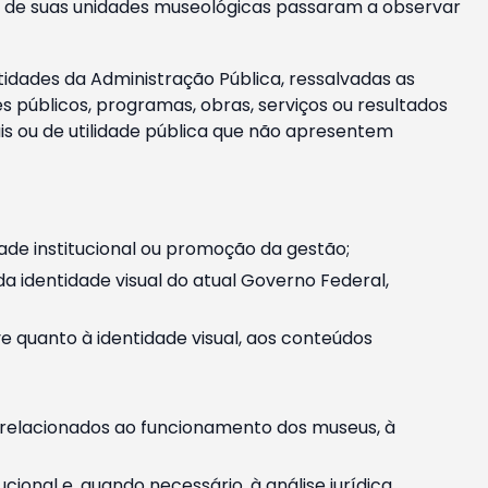
m e de suas unidades museológicas passaram a observar
tidades da Administração Pública, ressalvadas as
públicos, programas, obras, serviços ou resultados
is ou de utilidade pública que não apresentem
ade institucional ou promoção da gestão;
identidade visual do atual Governo Federal,
ive quanto à identidade visual, aos conteúdos
, relacionados ao funcionamento dos museus, à
onal e, quando necessário, à análise jurídica.