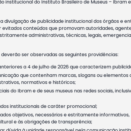
o institucional do Instituto Brasileiro de Museus – Ibra
 divulgação de publicidade institucional dos órgãos e en
 evitados conteúdos que promovam autoridades, agentes 
ritamente administrativas, técnicas, legais, emergencia
 deverão ser observadas as seguintes providências:
nteriores a 4 de julho de 2026 que caracterizem publicid
nicação que contenham marcas, slogans ou elementos da 
rativos, normativos e históricos;
ciais do Ibram e de seus museus nas redes sociais, inclus
os institucionais de caráter promocional;
dos objetivos, necessários e estritamente informativos
tural e às obrigações de transparência;
r dúvida à unidade responsável pela comunicação instituci