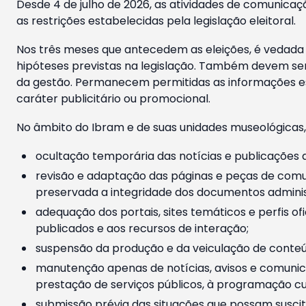
Desde 4 de julho de 2026, as atividades de comunicaçã
as restrições estabelecidas pela legislação eleitoral.
Nos três meses que antecedem as eleições, é vedada a
hipóteses previstas na legislação. Também devem ser
da gestão. Permanecem permitidas as informações est
caráter publicitário ou promocional.
No âmbito do Ibram e de suas unidades museológicas,
ocultação temporária das notícias e publicações a
revisão e adaptação das páginas e peças de comu
preservada a integridade dos documentos administ
adequação dos portais, sites temáticos e perfis ofi
publicados e aos recursos de interação;
suspensão da produção e da veiculação de conteúd
manutenção apenas de notícias, avisos e comunica
prestação de serviços públicos, à programação cul
submissão prévia das situações que possam suscita