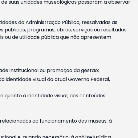
m e de suas unidades museológicas passaram a observar
tidades da Administração Pública, ressalvadas as
públicos, programas, obras, serviços ou resultados
is ou de utilidade pública que não apresentem
ade institucional ou promoção da gestão;
identidade visual do atual Governo Federal,
ive quanto à identidade visual, aos conteúdos
, relacionados ao funcionamento dos museus, à
onal e, quando necessário, à análise jurídica.