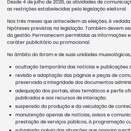
Desde 4 de julho de 2026, as atividades de comunicaçã
as restrições estabelecidas pela legislação eleitoral.
Nos três meses que antecedem as eleições, é vedada a
hipóteses previstas na legislação. Também devem ser
da gestão. Permanecem permitidas as informações est
caráter publicitário ou promocional.
No âmbito do Ibram e de suas unidades museológicas,
ocultação temporária das notícias e publicações a
revisão e adaptação das páginas e peças de comu
preservada a integridade dos documentos administ
adequação dos portais, sites temáticos e perfis ofi
publicados e aos recursos de interação;
suspensão da produção e da veiculação de conteúd
manutenção apenas de notícias, avisos e comunica
prestação de serviços públicos, à programação cul
submissão prévia das situações que possam suscita