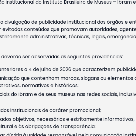
o institucional do Instituto Brasileiro de Museus – Ibra
 divulgação de publicidade institucional dos órgãos e en
 evitados conteúdos que promovam autoridades, agentes 
ritamente administrativas, técnicas, legais, emergencia
 deverão ser observadas as seguintes providências:
nteriores a 4 de julho de 2026 que caracterizem publicid
nicação que contenham marcas, slogans ou elementos da 
rativos, normativos e históricos;
ciais do Ibram e de seus museus nas redes sociais, inclus
os institucionais de caráter promocional;
dos objetivos, necessários e estritamente informativos
tural e às obrigações de transparência;
r dúvida à unidade responsável pela comunicação instituci