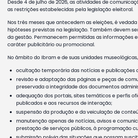
Desde 4 de julho de 2026, as atividades de comunicaçã
as restrições estabelecidas pela legislação eleitoral.
Nos três meses que antecedem as eleições, é vedada a
hipóteses previstas na legislação. Também devem ser
da gestão. Permanecem permitidas as informações est
caráter publicitário ou promocional.
No âmbito do Ibram e de suas unidades museológicas,
ocultação temporária das notícias e publicações a
revisão e adaptação das páginas e peças de comu
preservada a integridade dos documentos administ
adequação dos portais, sites temáticos e perfis ofi
publicados e aos recursos de interação;
suspensão da produção e da veiculação de conteúd
manutenção apenas de notícias, avisos e comunica
prestação de serviços públicos, à programação cul
submissão prévia das situações que possam suscita