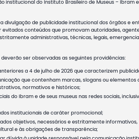
o institucional do Instituto Brasileiro de Museus – Ibra
 divulgação de publicidade institucional dos órgãos e en
 evitados conteúdos que promovam autoridades, agentes 
ritamente administrativas, técnicas, legais, emergencia
 deverão ser observadas as seguintes providências:
nteriores a 4 de julho de 2026 que caracterizem publicid
nicação que contenham marcas, slogans ou elementos da 
rativos, normativos e históricos;
ciais do Ibram e de seus museus nas redes sociais, inclus
os institucionais de caráter promocional;
dos objetivos, necessários e estritamente informativos
tural e às obrigações de transparência;
r dúvida à unidade responsável pela comunicação instituci