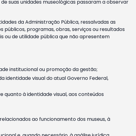
m e de suas unidades museológicas passaram a observar
tidades da Administração Pública, ressalvadas as
públicos, programas, obras, serviços ou resultados
is ou de utilidade pública que não apresentem
ade institucional ou promoção da gestão;
identidade visual do atual Governo Federal,
ive quanto à identidade visual, aos conteúdos
, relacionados ao funcionamento dos museus, à
onal e, quando necessário, à análise jurídica.