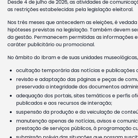
Desde 4 de julho de 2026, as atividades de comunicaçã
as restrições estabelecidas pela legislação eleitoral.
Nos três meses que antecedem as eleições, é vedada a
hipóteses previstas na legislação. Também devem ser
da gestão. Permanecem permitidas as informações est
caráter publicitário ou promocional.
No âmbito do Ibram e de suas unidades museológicas,
ocultação temporária das notícias e publicações a
revisão e adaptação das páginas e peças de comu
preservada a integridade dos documentos administ
adequação dos portais, sites temáticos e perfis ofi
publicados e aos recursos de interação;
suspensão da produção e da veiculação de conteúd
manutenção apenas de notícias, avisos e comunica
prestação de serviços públicos, à programação cul
submissão prévia das situações que possam suscita