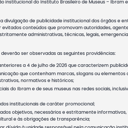
o institucional do Instituto Brasileiro de Museus – Ibra
 divulgação de publicidade institucional dos órgãos e en
 evitados conteúdos que promovam autoridades, agentes 
ritamente administrativas, técnicas, legais, emergencia
 deverão ser observadas as seguintes providências:
nteriores a 4 de julho de 2026 que caracterizem publicid
nicação que contenham marcas, slogans ou elementos da 
rativos, normativos e históricos;
ciais do Ibram e de seus museus nas redes sociais, inclus
os institucionais de caráter promocional;
dos objetivos, necessários e estritamente informativos
tural e às obrigações de transparência;
r dúvida à unidade responsável pela comunicação instituci