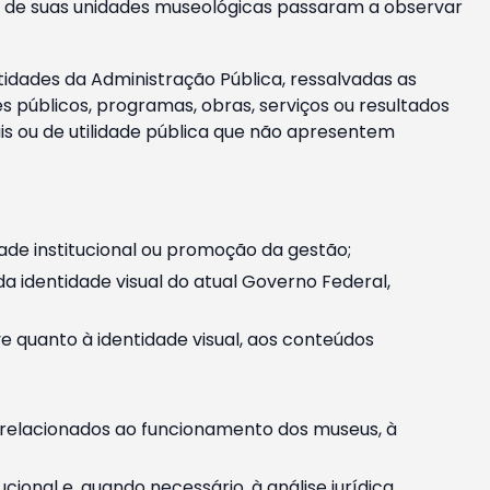
m e de suas unidades museológicas passaram a observar
tidades da Administração Pública, ressalvadas as
públicos, programas, obras, serviços ou resultados
is ou de utilidade pública que não apresentem
ade institucional ou promoção da gestão;
identidade visual do atual Governo Federal,
ive quanto à identidade visual, aos conteúdos
, relacionados ao funcionamento dos museus, à
onal e, quando necessário, à análise jurídica.