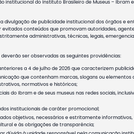
o institucional do Instituto Brasileiro de Museus – Ibra
 divulgação de publicidade institucional dos órgãos e en
 evitados conteúdos que promovam autoridades, agentes 
ritamente administrativas, técnicas, legais, emergencia
 deverão ser observadas as seguintes providências:
nteriores a 4 de julho de 2026 que caracterizem publicid
nicação que contenham marcas, slogans ou elementos da 
rativos, normativos e históricos;
ciais do Ibram e de seus museus nas redes sociais, inclus
os institucionais de caráter promocional;
dos objetivos, necessários e estritamente informativos
tural e às obrigações de transparência;
r dúvida à unidade responsável pela comunicação instituci