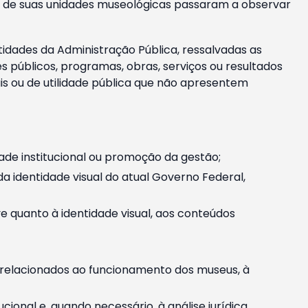
m e de suas unidades museológicas passaram a observar
tidades da Administração Pública, ressalvadas as
públicos, programas, obras, serviços ou resultados
is ou de utilidade pública que não apresentem
ade institucional ou promoção da gestão;
identidade visual do atual Governo Federal,
ive quanto à identidade visual, aos conteúdos
, relacionados ao funcionamento dos museus, à
onal e, quando necessário, à análise jurídica.