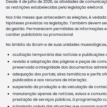
Desde 4 de julho de 2026, as atividades de comunicaçã
as restrições estabelecidas pela legislação eleitoral.
Nos três meses que antecedem as eleições, é vedada a
hipóteses previstas na legislação. Também devem ser
da gestão. Permanecem permitidas as informações est
caráter publicitário ou promocional.
No âmbito do Ibram e de suas unidades museológicas,
ocultação temporária das notícias e publicações a
revisão e adaptação das páginas e peças de comu
preservada a integridade dos documentos administ
adequação dos portais, sites temáticos e perfis ofi
publicados e aos recursos de interação;
suspensão da produção e da veiculação de conteúd
manutenção apenas de notícias, avisos e comunica
prestação de serviços públicos, à programação cul
submissão prévia das situações que possam suscita