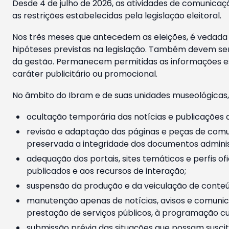
Desde 4 de julho de 2026, as atividades de comunicaçã
as restrições estabelecidas pela legislação eleitoral.
Nos três meses que antecedem as eleições, é vedada a
hipóteses previstas na legislação. Também devem ser
da gestão. Permanecem permitidas as informações est
caráter publicitário ou promocional.
No âmbito do Ibram e de suas unidades museológicas,
ocultação temporária das notícias e publicações a
revisão e adaptação das páginas e peças de comu
preservada a integridade dos documentos administ
adequação dos portais, sites temáticos e perfis ofi
publicados e aos recursos de interação;
suspensão da produção e da veiculação de conteúd
manutenção apenas de notícias, avisos e comunica
prestação de serviços públicos, à programação cul
submissão prévia das situações que possam suscita