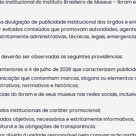
o institucional do Instituto Brasileiro de Museus – Ibra
 divulgação de publicidade institucional dos órgãos e en
 evitados conteúdos que promovam autoridades, agentes 
ritamente administrativas, técnicas, legais, emergencia
 deverão ser observadas as seguintes providências:
nteriores a 4 de julho de 2026 que caracterizem publicid
nicação que contenham marcas, slogans ou elementos da 
rativos, normativos e históricos;
ciais do Ibram e de seus museus nas redes sociais, inclus
os institucionais de caráter promocional;
dos objetivos, necessários e estritamente informativos
tural e às obrigações de transparência;
r dúvida à unidade responsável pela comunicação instituci