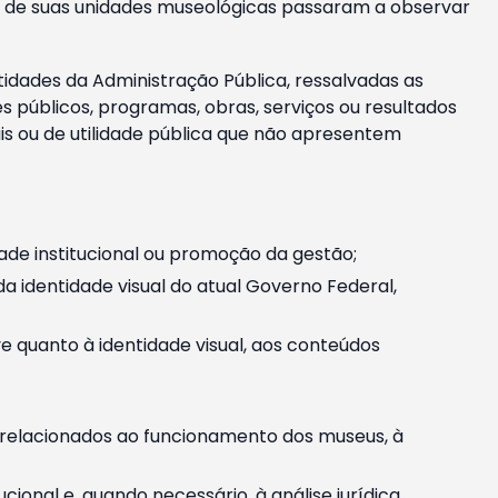
m e de suas unidades museológicas passaram a observar
tidades da Administração Pública, ressalvadas as
públicos, programas, obras, serviços ou resultados
is ou de utilidade pública que não apresentem
ade institucional ou promoção da gestão;
identidade visual do atual Governo Federal,
ive quanto à identidade visual, aos conteúdos
, relacionados ao funcionamento dos museus, à
onal e, quando necessário, à análise jurídica.