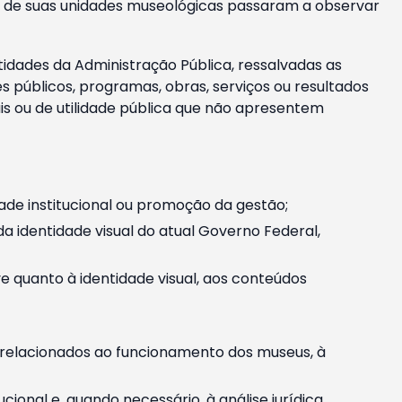
m e de suas unidades museológicas passaram a observar
tidades da Administração Pública, ressalvadas as
públicos, programas, obras, serviços ou resultados
is ou de utilidade pública que não apresentem
ade institucional ou promoção da gestão;
identidade visual do atual Governo Federal,
ive quanto à identidade visual, aos conteúdos
, relacionados ao funcionamento dos museus, à
onal e, quando necessário, à análise jurídica.