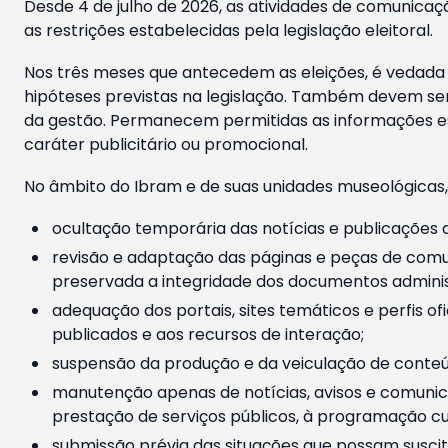
Desde 4 de julho de 2026, as atividades de comunicaçã
as restrições estabelecidas pela legislação eleitoral.
Nos três meses que antecedem as eleições, é vedada a
hipóteses previstas na legislação. Também devem ser
da gestão. Permanecem permitidas as informações est
caráter publicitário ou promocional.
No âmbito do Ibram e de suas unidades museológicas,
ocultação temporária das notícias e publicações a
revisão e adaptação das páginas e peças de comu
preservada a integridade dos documentos administ
adequação dos portais, sites temáticos e perfis ofi
publicados e aos recursos de interação;
suspensão da produção e da veiculação de conteúd
manutenção apenas de notícias, avisos e comunica
prestação de serviços públicos, à programação cul
submissão prévia das situações que possam suscita