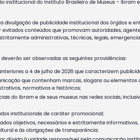
o institucional do Instituto Brasileiro de Museus – Ibra
 divulgação de publicidade institucional dos órgãos e en
 evitados conteúdos que promovam autoridades, agentes 
ritamente administrativas, técnicas, legais, emergencia
 deverão ser observadas as seguintes providências:
nteriores a 4 de julho de 2026 que caracterizem publicid
nicação que contenham marcas, slogans ou elementos da 
rativos, normativos e históricos;
ciais do Ibram e de seus museus nas redes sociais, inclus
os institucionais de caráter promocional;
dos objetivos, necessários e estritamente informativos
tural e às obrigações de transparência;
r dúvida à unidade responsável pela comunicação instituci