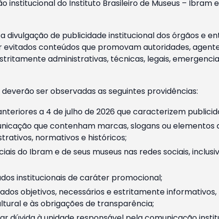
o institucional do Instituto Brasileiro de Museus – Ibra
 divulgação de publicidade institucional dos órgãos e en
 evitados conteúdos que promovam autoridades, agentes 
ritamente administrativas, técnicas, legais, emergencia
 deverão ser observadas as seguintes providências:
nteriores a 4 de julho de 2026 que caracterizem publicid
nicação que contenham marcas, slogans ou elementos da 
rativos, normativos e históricos;
ciais do Ibram e de seus museus nas redes sociais, inclus
os institucionais de caráter promocional;
dos objetivos, necessários e estritamente informativos
tural e às obrigações de transparência;
r dúvida à unidade responsável pela comunicação instituci