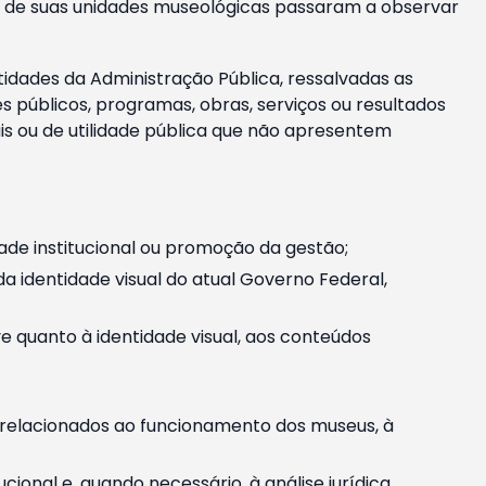
m e de suas unidades museológicas passaram a observar
tidades da Administração Pública, ressalvadas as
públicos, programas, obras, serviços ou resultados
is ou de utilidade pública que não apresentem
ade institucional ou promoção da gestão;
identidade visual do atual Governo Federal,
ive quanto à identidade visual, aos conteúdos
, relacionados ao funcionamento dos museus, à
onal e, quando necessário, à análise jurídica.