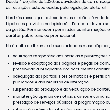
Desde 4 de julho de 2026, as atividades de comunicaçã
as restrições estabelecidas pela legislação eleitoral.
Nos três meses que antecedem as eleições, é vedada a
hipóteses previstas na legislação. Também devem ser
da gestão. Permanecem permitidas as informações est
caráter publicitário ou promocional.
No âmbito do Ibram e de suas unidades museológicas,
ocultação temporária das notícias e publicações a
revisão e adaptação das páginas e peças de comu
preservada a integridade dos documentos administ
adequação dos portais, sites temáticos e perfis ofi
publicados e aos recursos de interação;
suspensão da produção e da veiculação de conteúd
manutenção apenas de notícias, avisos e comunica
prestação de serviços públicos, à programação cul
submissão prévia das situações que possam suscita