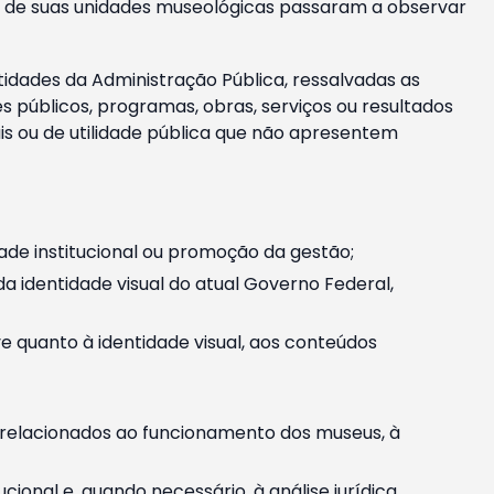
m e de suas unidades museológicas passaram a observar
tidades da Administração Pública, ressalvadas as
públicos, programas, obras, serviços ou resultados
is ou de utilidade pública que não apresentem
ade institucional ou promoção da gestão;
identidade visual do atual Governo Federal,
ive quanto à identidade visual, aos conteúdos
, relacionados ao funcionamento dos museus, à
onal e, quando necessário, à análise jurídica.