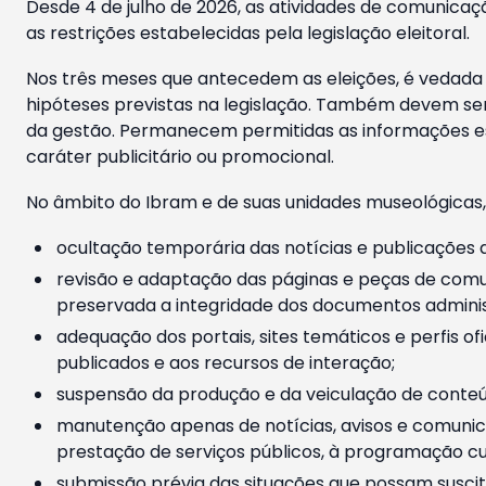
Desde 4 de julho de 2026, as atividades de comunicaçã
as restrições estabelecidas pela legislação eleitoral.
Nos três meses que antecedem as eleições, é vedada a
hipóteses previstas na legislação. Também devem ser
da gestão. Permanecem permitidas as informações est
caráter publicitário ou promocional.
No âmbito do Ibram e de suas unidades museológicas,
ocultação temporária das notícias e publicações a
revisão e adaptação das páginas e peças de comu
preservada a integridade dos documentos administ
adequação dos portais, sites temáticos e perfis ofi
publicados e aos recursos de interação;
suspensão da produção e da veiculação de conteúd
manutenção apenas de notícias, avisos e comunica
prestação de serviços públicos, à programação cul
submissão prévia das situações que possam suscita