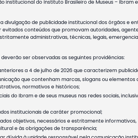
o institucional do Instituto Brasileiro de Museus – Ibra
 divulgação de publicidade institucional dos órgãos e en
 evitados conteúdos que promovam autoridades, agentes 
ritamente administrativas, técnicas, legais, emergencia
 deverão ser observadas as seguintes providências:
nteriores a 4 de julho de 2026 que caracterizem publicid
nicação que contenham marcas, slogans ou elementos da 
rativos, normativos e históricos;
ciais do Ibram e de seus museus nas redes sociais, inclus
os institucionais de caráter promocional;
dos objetivos, necessários e estritamente informativos
tural e às obrigações de transparência;
r dúvida à unidade responsável pela comunicação instituci