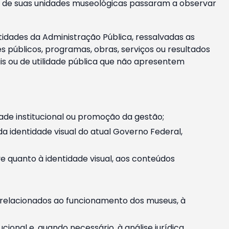
m e de suas unidades museológicas passaram a observar
tidades da Administração Pública, ressalvadas as
públicos, programas, obras, serviços ou resultados
is ou de utilidade pública que não apresentem
ade institucional ou promoção da gestão;
identidade visual do atual Governo Federal,
ive quanto à identidade visual, aos conteúdos
, relacionados ao funcionamento dos museus, à
onal e, quando necessário, à análise jurídica.