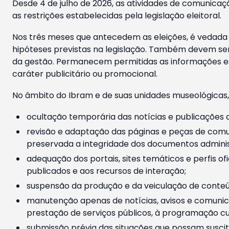
Desde 4 de julho de 2026, as atividades de comunicaçã
as restrições estabelecidas pela legislação eleitoral.
Nos três meses que antecedem as eleições, é vedada a
hipóteses previstas na legislação. Também devem ser
da gestão. Permanecem permitidas as informações est
caráter publicitário ou promocional.
No âmbito do Ibram e de suas unidades museológicas,
ocultação temporária das notícias e publicações a
revisão e adaptação das páginas e peças de comu
preservada a integridade dos documentos administ
adequação dos portais, sites temáticos e perfis ofi
publicados e aos recursos de interação;
suspensão da produção e da veiculação de conteúd
manutenção apenas de notícias, avisos e comunica
prestação de serviços públicos, à programação cul
submissão prévia das situações que possam suscita