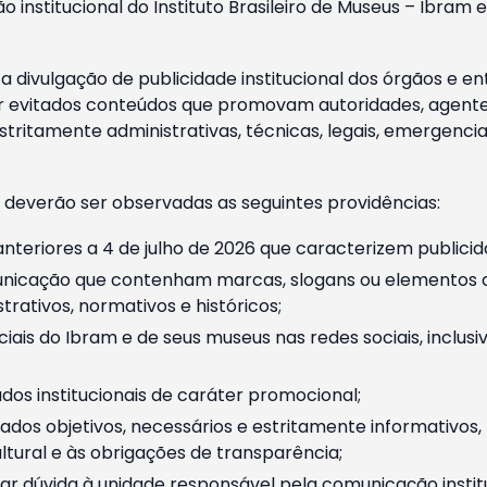
o institucional do Instituto Brasileiro de Museus – Ibra
 divulgação de publicidade institucional dos órgãos e en
 evitados conteúdos que promovam autoridades, agentes 
ritamente administrativas, técnicas, legais, emergencia
 deverão ser observadas as seguintes providências:
nteriores a 4 de julho de 2026 que caracterizem publicid
nicação que contenham marcas, slogans ou elementos da 
rativos, normativos e históricos;
ciais do Ibram e de seus museus nas redes sociais, inclus
os institucionais de caráter promocional;
dos objetivos, necessários e estritamente informativos
tural e às obrigações de transparência;
r dúvida à unidade responsável pela comunicação instituci